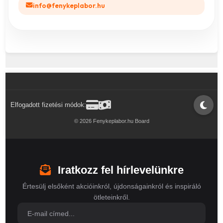
info@fenykeplabor.hu
Elfogadott fizetési módok:
© 2026 Fenykeplabor.hu Board
Iratkozz fel hírlevelünkre
Értesülj elsőként akcióinkról, újdonságainkról és inspiráló
ötleteinkről.