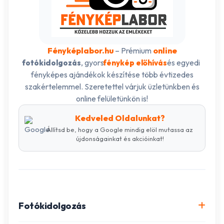
Fényképlabor.hu
– Prémium
online
, gyors
és egyedi
fotókidolgozás
fénykép előhívás
fényképes ajándékok készítése több évtizedes
szakértelemmel. Szeretettel várjuk üzletünkben és
online felületünkön is!
Kedveled Oldalunkat?
Állítsd be, hogy a Google mindig elöl mutassa az
újdonságainkat és akcióinkat!
Fotókidolgozás