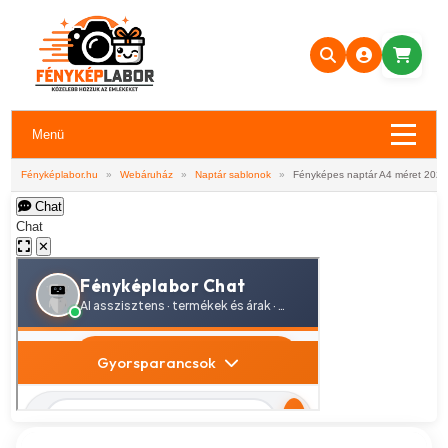
Menü
Fényképlabor.hu
»
Webáruház
»
Naptár sablonok
»
Fényképes naptár A4 méret 2026 
Chat
Chat
✕