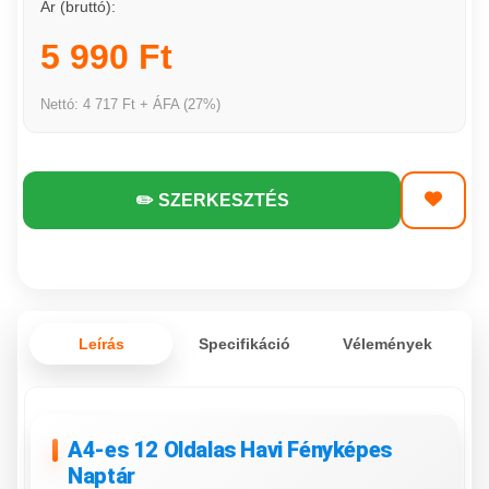
Ár (bruttó):
5 990 Ft
Nettó: 4 717 Ft + ÁFA (27%)
✏️ SZERKESZTÉS
Leírás
Specifikáció
Vélemények
A4-es 12 Oldalas Havi Fényképes
Naptár