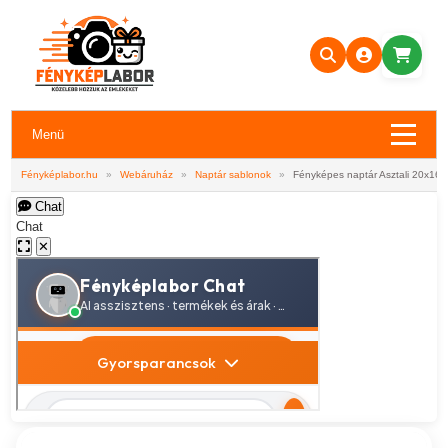
Menü
Fényképlabor.hu
»
Webáruház
»
Naptár sablonok
»
Fényképes naptár Asztali 20x16
Chat
Chat
✕