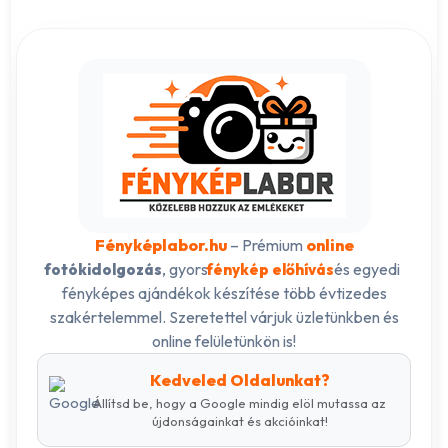
Fényképlabor.hu
– Prémium
online
, gyors
és egyedi
fotókidolgozás
fénykép előhívás
fényképes ajándékok készítése több évtizedes
szakértelemmel. Szeretettel várjuk üzletünkben és
online felületünkön is!
Kedveled Oldalunkat?
Állítsd be, hogy a Google mindig elöl mutassa az
újdonságainkat és akcióinkat!