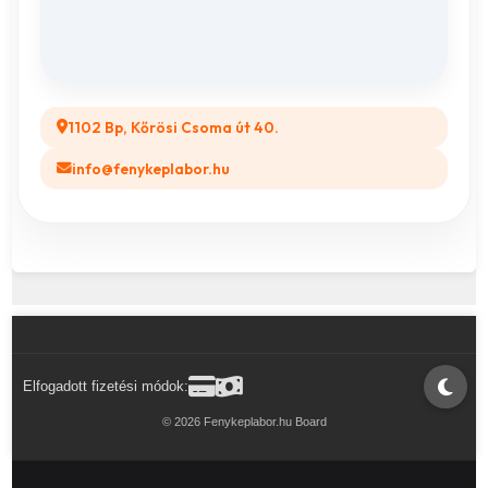
GYIK
Legyél a Partnerünk! (B2B)
1102 Bp, Kőrösi Csoma út 40.
info@fenykeplabor.hu
Elfogadott fizetési módok:
© 2026 Fenykeplabor.hu Board