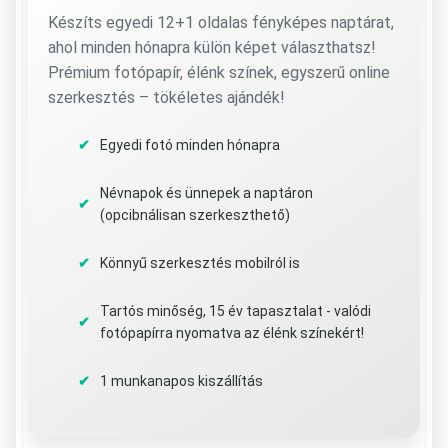
Készíts egyedi 12+1 oldalas fényképes naptárat,
ahol minden hónapra külön képet választhatsz!
Prémium fotópapír, élénk színek, egyszerű online
szerkesztés – tökéletes ajándék!
Egyedi fotó minden hónapra
Névnapok és ünnepek a naptáron
(opcibnálisan szerkeszthető)
Könnyű szerkesztés mobilról is
Tartós minőség, 15 év tapasztalat - valódi
fotópapírra nyomatva az élénk színekért!
1 munkanapos kiszállítás