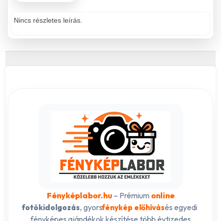
Nincs részletes leírás.
Fényképlabor.hu
– Prémium
online
, gyors
és egyedi
fotókidolgozás
fénykép előhívás
fényképes ajándékok készítése több évtizedes