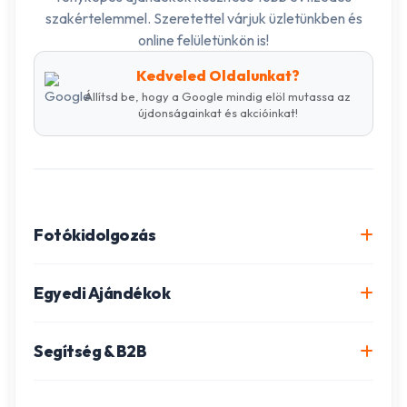
szakértelemmel. Szeretettel várjuk üzletünkben és
online felületünkön is!
Kedveled Oldalunkat?
Állítsd be, hogy a Google mindig elöl mutassa az
újdonságainkat és akcióinkat!
Fotókidolgozás
Online fotókidolgozás csomagok
Egyedi Ajándékok
Minőségi fénykép előhívás
Egyedi Fotókönyv
Segítség & B2B
Igazolványkép készítés
Fotómozaik készítés
Szállítás és Fizetés
Poszter nyomtatás