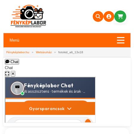
Menü
Fényképlabor.hu
»
Webáruház
»
fotokid_alt_13x18
Chat
Chat
✕