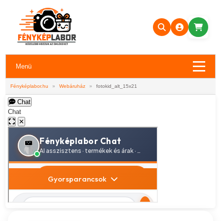
Menü
Fényképlabor.hu
»
Webáruház
»
fotokid_alt_15x21
Chat
Chat
✕