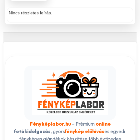
Nincs részletes leírás.
Fényképlabor.hu
– Prémium
online
, gyors
és egyedi
fotókidolgozás
fénykép előhívás
fényképes ajándékok készítése több évtizedes