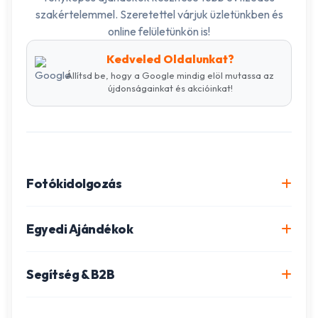
szakértelemmel. Szeretettel várjuk üzletünkben és
online felületünkön is!
Kedveled Oldalunkat?
Állítsd be, hogy a Google mindig elöl mutassa az
újdonságainkat és akcióinkat!
Fotókidolgozás
Online fotókidolgozás csomagok
Egyedi Ajándékok
Minőségi fénykép előhívás
Egyedi Fotókönyv
Segítség & B2B
Igazolványkép készítés
Fotómozaik készítés
Szállítás és Fizetés
Poszter nyomtatás