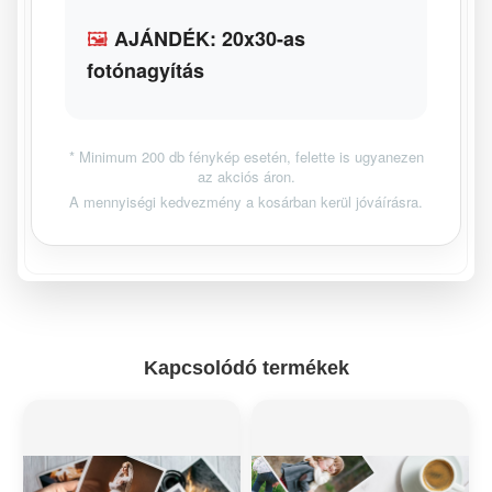
🖼️
AJÁNDÉK: 20x30-as
fotónagyítás
* Minimum 200 db fénykép esetén, felette is ugyanezen
az akciós áron.
A mennyiségi kedvezmény a kosárban kerül jóváírásra.
Kapcsolódó termékek