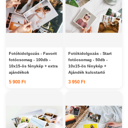
Fotókidolgozás - Favorit
Fotókidolgozás - Start
fotócsomag - 100db -
fotócsomag - 50db -
10x15-ös fénykép + extra
10x15-ös fénykép +
ajándékok
Ajándék kulcstartó
5 900 Ft
3 950 Ft