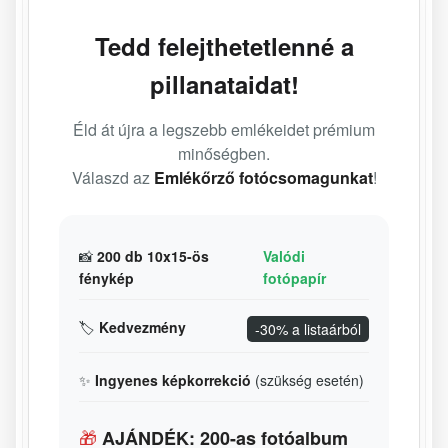
Tedd felejthetetlenné a
pillanataidat!
Éld át újra a legszebb emlékeidet prémium
minőségben.
Válaszd az
Emlékőrző fotócsomagunkat
!
📸
200 db 10x15-ös
Valódi
fénykép
fotópapír
🏷️
Kedvezmény
-30% a listaárból
✨
Ingyenes képkorrekció
(szükség esetén)
🎁
AJÁNDÉK: 200-as fotóalbum