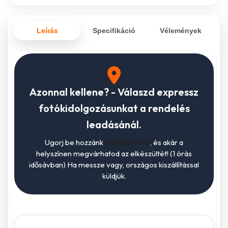
Leírás
Specifikáció
Vélemények
Azonnal kellene? - Válaszd expressz
fotókidolgozásunkat a rendelés
leadásánál.
Ugorj be hozzánk
Budapestre
, és akár a
helyszínen megvárhatod az elkészültét! (1 órás
idősávban) Ha messze vagy, országos kiszállítással
küldjük.