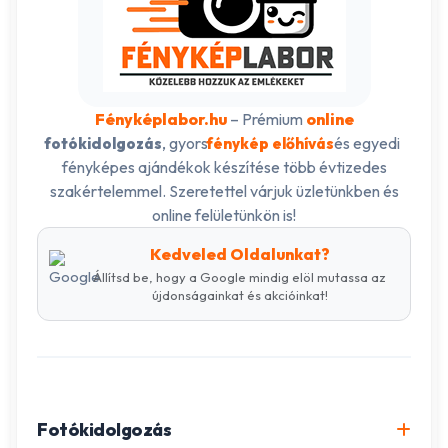
Fényképlabor.hu
– Prémium
online
, gyors
és egyedi
fotókidolgozás
fénykép előhívás
fényképes ajándékok készítése több évtizedes
szakértelemmel. Szeretettel várjuk üzletünkben és
online felületünkön is!
Kedveled Oldalunkat?
Állítsd be, hogy a Google mindig elöl mutassa az
újdonságainkat és akcióinkat!
Fotókidolgozás