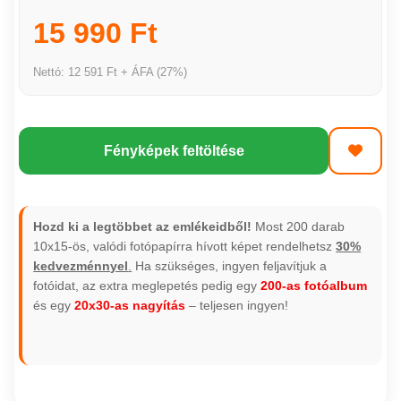
15 990 Ft
Nettó: 12 591 Ft + ÁFA (27%)
Fényképek feltöltése
Hozd ki a legtöbbet az emlékeidből!
Most 200 darab
10x15-ös, valódi fotópapírra hívott képet rendelhetsz
30%
kedvezménnyel
.
Ha szükséges, ingyen feljavítjuk a
fotóidat, az extra meglepetés pedig egy
200-as fotóalbum
és egy
20x30-as nagyítás
– teljesen ingyen!