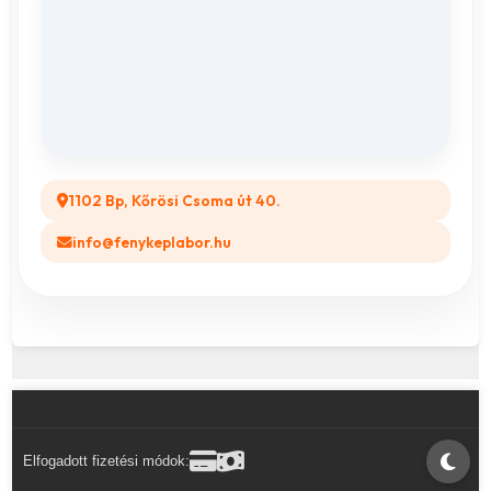
Vászonkép rendelés
ÁSZF
Összes ajándéktárgy
GYIK
Legyél a Partnerünk! (B2B)
1102 Bp, Kőrösi Csoma út 40.
info@fenykeplabor.hu
Elfogadott fizetési módok: