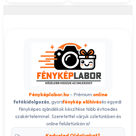
Fényképlabor.hu
– Prémium
online
, gyors
és egyedi
fotókidolgozás
fénykép előhívás
fényképes ajándékok készítése több évtizedes
szakértelemmel. Szeretettel várjuk üzletünkben és
online felületünkön is!
Kedveled Oldalunkat?