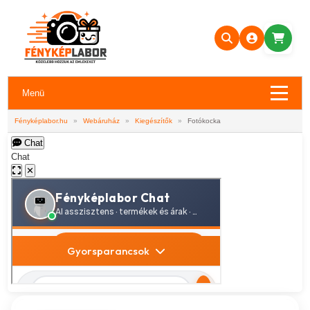
Menü
Fényképlabor.hu
»
Webáruház
»
Kiegészítők
»
Fotókocka
Chat
Chat
✕