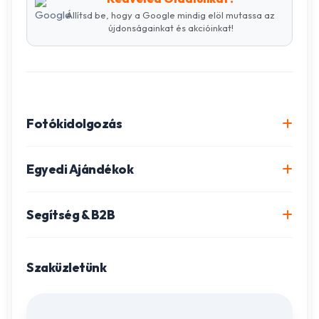
Állítsd be, hogy a Google mindig elöl mutassa az
újdonságainkat és akcióinkat!
Fotókidolgozás
Online fotókidolgozás csomagok
Egyedi Ajándékok
Minőségi fénykép előhívás
Egyedi Fotókönyv
Segítség & B2B
Igazolványkép készítés
Fotómozaik készítés
Szállítás és Fizetés
Poszter nyomtatás
Gravírozott ajándékok
Szaküzletünk
Ügyfélszolgálat
Fotókollázs szerkesztés
Fényképes Naptár
Adatvédelem