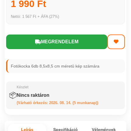
1 990 Ft
Nettó: 1 567 Ft + ÁFA (27%)
MEGRENDELEM
Fotókocka 6db 8,5x8,5 cm méretû kép számára
Készlet
📦
Nincs raktáron
(Várható érkezés: 2026. 08. 14. (5 munkanap))
Leírás
Specifikáció
Vélemények