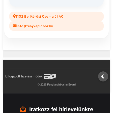
1102 Bp, Kőrösi Csoma út 40.
info@fenykeplabor.hu
Elfogadott fizetési módok:
© 2026 Fenykeplabor.hu Board
Iratkozz fel hírlevelünkre