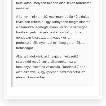
műalkotás, melyben minden oldal külön történetet
mesél el.
A könyv minimum 10, maximum pedig 40 oldalas
kivitelben érhető el, így könnyedén megtalálhatod
a számodra legmegfelelőbb verziót. A szöveges
borító egyedi megjelenést kölcsönöz, míg a
gondosan kiválasztott anyagok és a
professzionális nyomdai minőség garantálja a
tartósságot.
Akár ajándékként, akár saját emlékezetként
szeretnéd megőrizni a pillanatokat, ez a
fotókönyv tökéletes választás. Ráadásul 7 nap
alatt elkészítjük, így gyorsan hozzáférhetsz az
elkészült művedhez.