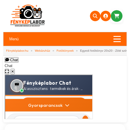
Menü
Fényképlabor.hu
»
Webáruház
»
Fotókönyvek
»
Egyedi fotókönyv 20x20 - Zöld szöve
Chat
Chat
✕