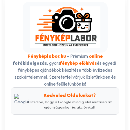
Fényképlabor.hu
– Prémium
online
, gyors
és egyedi
fotókidolgozás
fénykép előhívás
fényképes ajándékok készítése több évtizedes
szakértelemmel. Szeretettel várjuk üzletünkben és
online felületünkön is!
Kedveled Oldalunkat?
Állítsd be, hogy a Google mindig elöl mutassa az
újdonságainkat és akcióinkat!