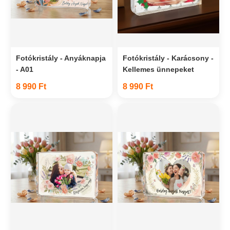
Fotókristály - Anyáknapja
Fotókristály - Karácsony -
- A01
Kellemes ünnepeket
8 990 Ft
8 990 Ft