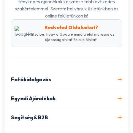
fényképes ajándékok készítése több évtizedes
szakértelemmel. Szeretettel várjuk üzletünkben és
online felületünkön is!
Kedveled Oldalunkat?
Állítsd be, hogy a Google mindig elöl mutassa az
újdonságainkat és akcióinkat!
Fotókidolgozás
Online fotókidolgozás csomagok
Egyedi Ajándékok
Minőségi fénykép előhívás
Egyedi Fotókönyv
Segítség & B2B
Igazolványkép készítés
Fotómozaik készítés
Szállítás és Fizetés
Poszter nyomtatás