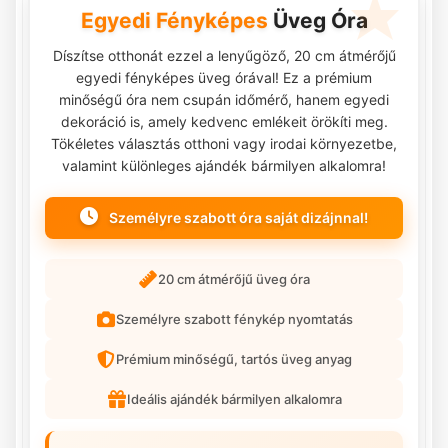
Egyedi Fényképes
Üveg Óra
Díszítse otthonát ezzel a lenyűgöző, 20 cm átmérőjű
egyedi fényképes üveg órával! Ez a prémium
minőségű óra nem csupán időmérő, hanem egyedi
dekoráció is, amely kedvenc emlékeit örökíti meg.
Tökéletes választás otthoni vagy irodai környezetbe,
valamint különleges ajándék bármilyen alkalomra!
Személyre szabott óra saját dizájnnal!
20 cm átmérőjű üveg óra
Személyre szabott fénykép nyomtatás
Prémium minőségű, tartós üveg anyag
Ideális ajándék bármilyen alkalomra