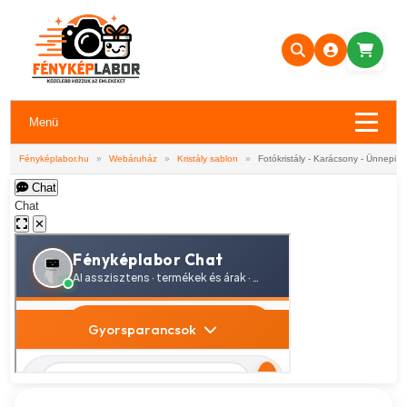
Menü
Fényképlabor.hu
»
Webáruház
»
Kristály sablon
»
Fotókristály - Karácsony - Ünnepi h
Chat
Chat
✕