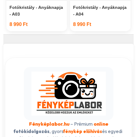
Fotókristály - Anyáknapja
Fotókristály - Anyáknapja
- A03
- A04
8 990 Ft
8 990 Ft
Fényképlabor.hu
– Prémium
online
, gyors
és egyedi
fotókidolgozás
fénykép előhívás