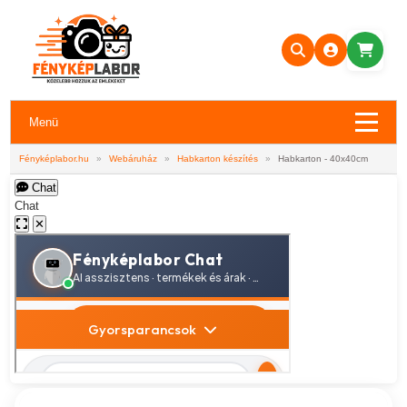
Menü
Fényképlabor.hu
»
Webáruház
»
Habkarton készítés
»
Habkarton - 40x40cm
Chat
Chat
✕