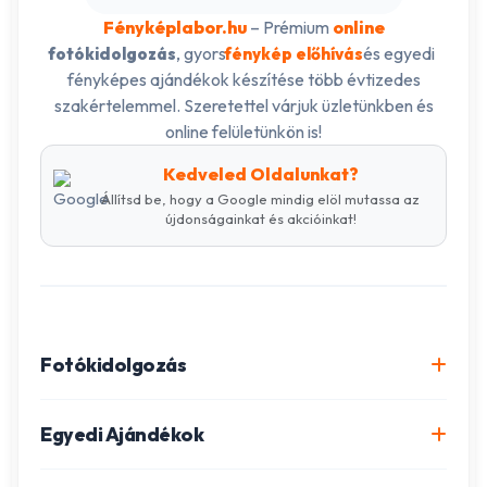
Fényképlabor.hu
– Prémium
online
, gyors
és egyedi
fotókidolgozás
fénykép előhívás
fényképes ajándékok készítése több évtizedes
szakértelemmel. Szeretettel várjuk üzletünkben és
online felületünkön is!
Kedveled Oldalunkat?
Állítsd be, hogy a Google mindig elöl mutassa az
újdonságainkat és akcióinkat!
Fotókidolgozás
Online fotókidolgozás csomagok
Egyedi Ajándékok
Minőségi fénykép előhívás
Egyedi Fotókönyv