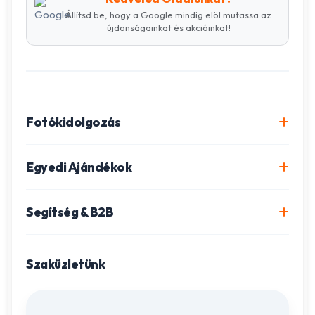
Állítsd be, hogy a Google mindig elöl mutassa az
újdonságainkat és akcióinkat!
Fotókidolgozás
Online fotókidolgozás csomagok
Egyedi Ajándékok
Minőségi fénykép előhívás
Egyedi Fotókönyv
Segítség & B2B
Igazolványkép készítés
Fotómozaik készítés
Szállítás és Fizetés
Poszter nyomtatás
Gravírozott ajándékok
Szaküzletünk
Ügyfélszolgálat
Fotókollázs szerkesztés
Fényképes Naptár
Adatvédelem