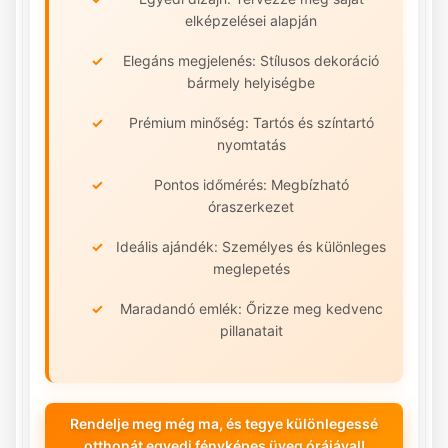
elképzelései alapján
Elegáns megjelenés: Stílusos dekoráció
bármely helyiségbe
Prémium minőség: Tartós és színtartó
nyomtatás
Pontos időmérés: Megbízható
óraszerkezet
Ideális ajándék: Személyes és különleges
meglepetés
Maradandó emlék: Őrizze meg kedvenc
pillanatait
Rendelje meg még ma, és tegye különlegessé
otthonát egyedi fényképes üveg órájával!