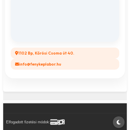
Vászonkép rendelés
ÁSZF
Összes ajándéktárgy
GYIK
Legyél a Partnerünk! (B2B)
1102 Bp, Kőrösi Csoma út 40.
info@fenykeplabor.hu
Elfogadott fizetési módok: