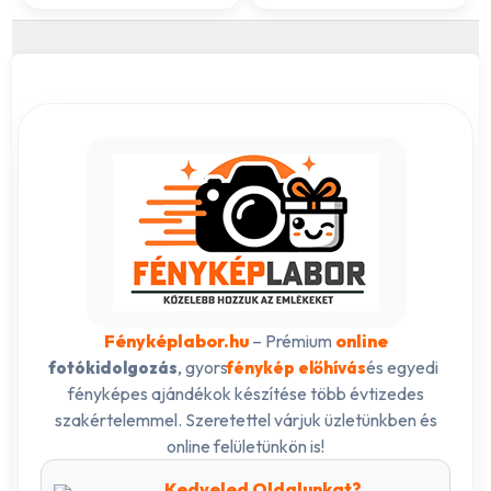
Fényképlabor.hu
– Prémium
online
, gyors
és egyedi
fotókidolgozás
fénykép előhívás
fényképes ajándékok készítése több évtizedes
szakértelemmel. Szeretettel várjuk üzletünkben és
online felületünkön is!
Kedveled Oldalunkat?