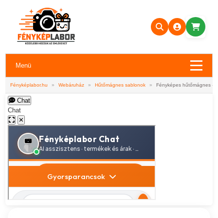
Menü
Fényképlabor.hu
»
Webáruház
»
Hűtőmágnes sablonok
»
Fényképes hűtőmágnes - A
Chat
Chat
✕