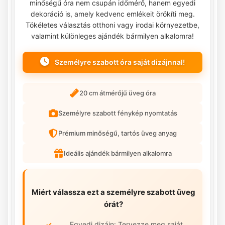
minőségű óra nem csupán időmérő, hanem egyedi
dekoráció is, amely kedvenc emlékeit örökíti meg.
Tökéletes választás otthoni vagy irodai környezetbe,
valamint különleges ajándék bármilyen alkalomra!
Személyre szabott óra saját dizájnnal!
20 cm átmérőjű üveg óra
Személyre szabott fénykép nyomtatás
Prémium minőségű, tartós üveg anyag
Ideális ajándék bármilyen alkalomra
Miért válassza ezt a személyre szabott üveg
órát?
Egyedi dizájn: Tervezze meg saját