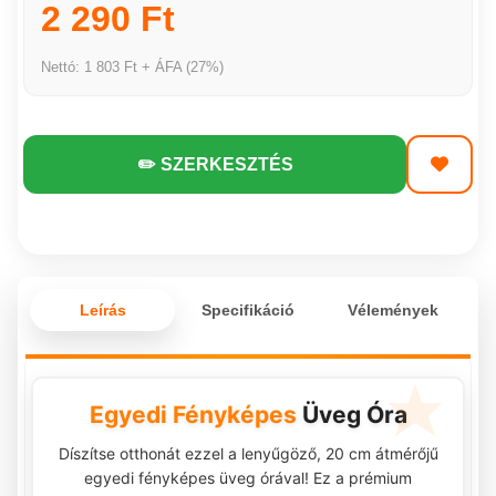
2 290 Ft
Nettó: 1 803 Ft + ÁFA (27%)
✏️ SZERKESZTÉS
Leírás
Specifikáció
Vélemények
Egyedi Fényképes
Üveg Óra
Díszítse otthonát ezzel a lenyűgöző, 20 cm átmérőjű
egyedi fényképes üveg órával! Ez a prémium