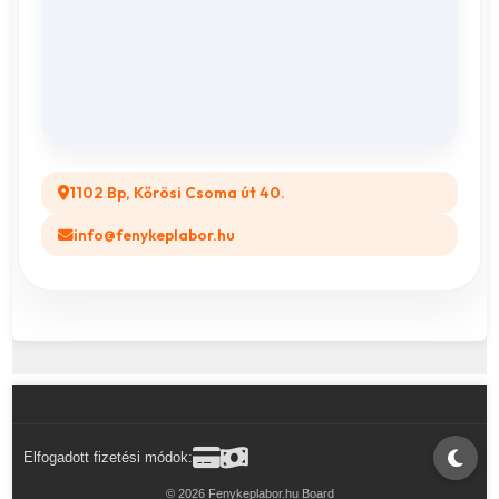
ÁSZF
Összes ajándéktárgy
GYIK
Legyél a Partnerünk! (B2B)
1102 Bp, Kőrösi Csoma út 40.
info@fenykeplabor.hu
Elfogadott fizetési módok:
© 2026 Fenykeplabor.hu Board