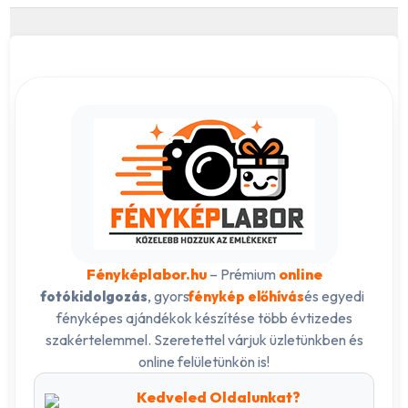
Fényképlabor.hu
– Prémium
online
, gyors
és egyedi
fotókidolgozás
fénykép előhívás
fényképes ajándékok készítése több évtizedes
szakértelemmel. Szeretettel várjuk üzletünkben és
online felületünkön is!
Kedveled Oldalunkat?