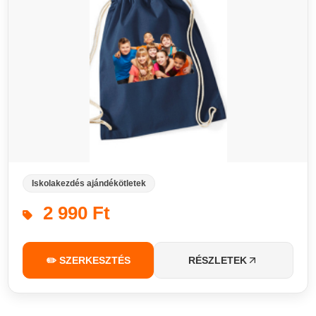
Iskolakezdés ajándékötletek
2 990 Ft
✏️ SZERKESZTÉS
RÉSZLETEK