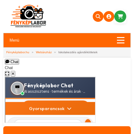
Menü
Fényképlabor.hu
»
Webáruház
»
Iskolakezdés ajándékötletek
Chat
Chat
✕