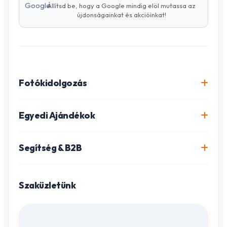
Állítsd be, hogy a Google mindig elöl mutassa az
újdonságainkat és akcióinkat!
Fotókidolgozás
Online fotókidolgozás csomagok
Egyedi Ajándékok
Minőségi fénykép előhívás
Egyedi Fotókönyv
Segítség & B2B
Igazolványkép készítés
Fotómozaik készítés
Szállítás és Fizetés
Poszter nyomtatás
Gravírozott ajándékok
Szaküzletünk
Ügyfélszolgálat
Fotókollázs szerkesztés
Fényképes Naptár
Adatvédelem
Vászonkép rendelés