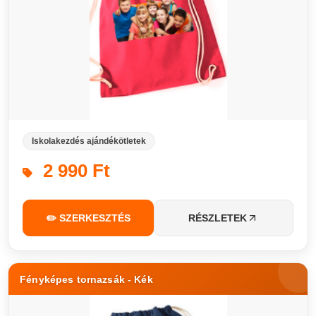
Iskolakezdés ajándékötletek
2 990 Ft
✏️ SZERKESZTÉS
RÉSZLETEK
Fényképes tornazsák - Kék