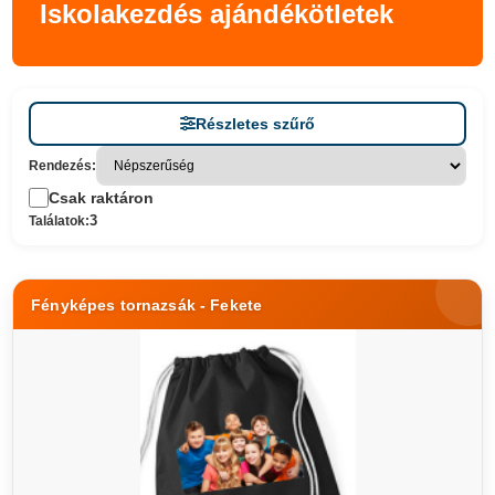
Iskolakezdés ajándékötletek
Részletes szűrő
Rendezés:
Csak raktáron
3
Találatok:
Fényképes tornazsák - Fekete