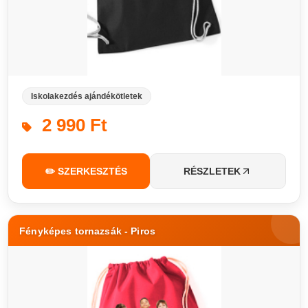
Iskolakezdés ajándékötletek
2 990 Ft
✏️ SZERKESZTÉS
RÉSZLETEK
Fényképes tornazsák - Piros