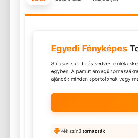
Egyedi Fényképes
T
Stílusos sportolás kedves emlékekkel
egyben. A pamut anyagú tornazsákra 
ajándék minden sportolónak vagy m
Kék színű
tornazsák