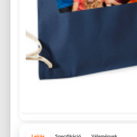
Leírás
Specifikáció
Vélemények