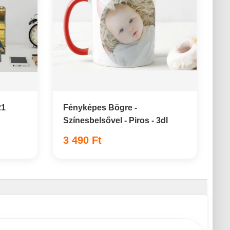
21
Fényképes Bögre -
Színesbelsővel - Piros - 3dl
3 490 Ft