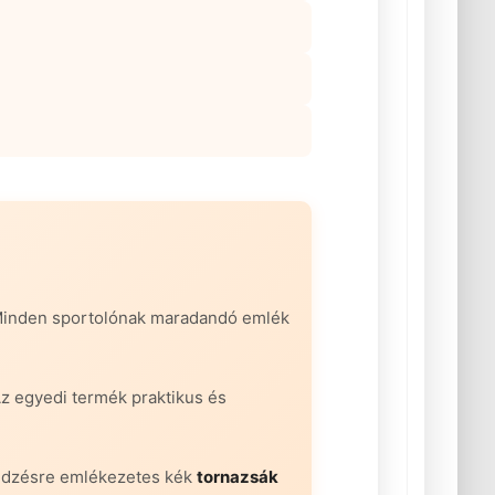
Minden sportolónak maradandó emlék
z egyedi termék praktikus és
edzésre emlékezetes kék
tornazsák