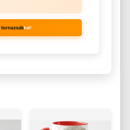
k
tornazsák
kal!