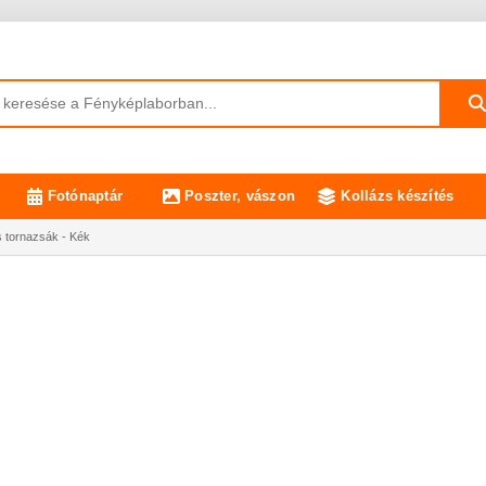
Fotónaptár
Poszter, vászon
Kollázs készítés
 tornazsák - Kék