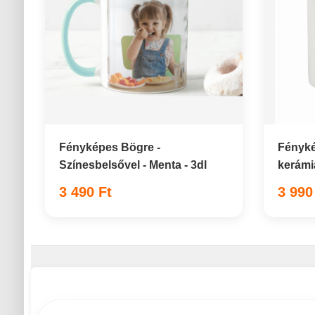
Fényképes Bögre -
Fényké
Színesbelsővel - Menta - 3dl
kerámia
3 490 Ft
3 990