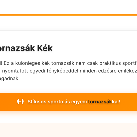
ornazsák Kék
! Ez a különleges kék tornazsák nem csak praktikus sportf
nyomtatott egyedi fényképeddel minden edzésre emlékezet
agadnak!
Stílusos sportolás egyedi
tornazsák
kal!