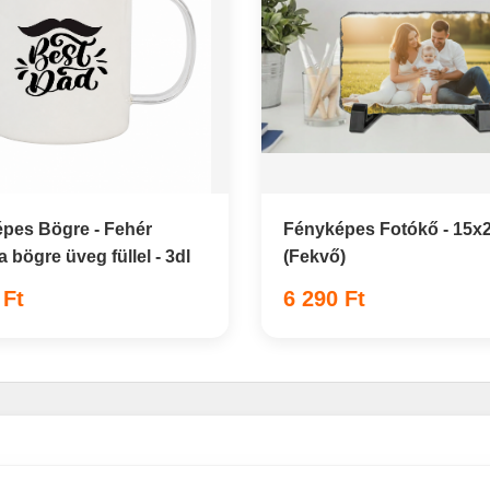
pes Bögre - Fehér
Fényképes Fotókő - 15x
 bögre üveg füllel - 3dl
(Fekvő)
 Ft
6 290 Ft