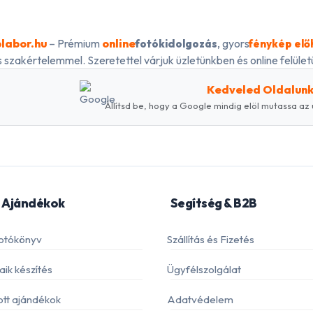
labor.hu
– Prémium
online
, gyors
fotókidolgozás
fénykép elő
 szakértelemmel. Szeretettel várjuk üzletünkben és online felületü
Kedveled Oldalun
Állítsd be, hogy a Google mindig elöl mutassa az 
 Ajándékok
Segítség & B2B
otókönyv
Szállítás és Fizetés
ik készítés
Ügyfélszolgálat
ott ajándékok
Adatvédelem