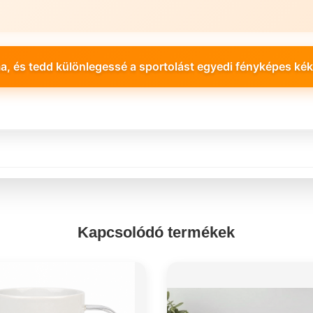
a, és tedd különlegessé a sportolást egyedi fényképes ké
Kapcsolódó termékek