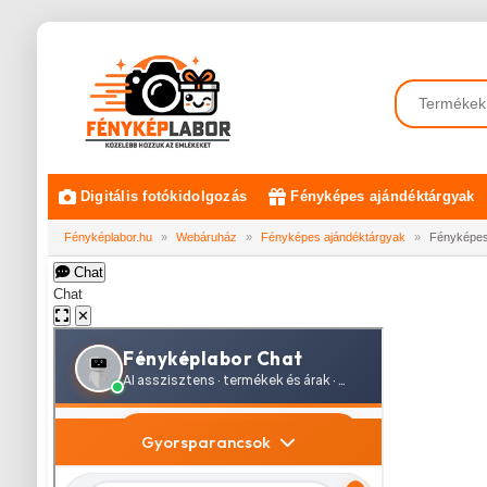
Digitális fotókidolgozás
Fényképes ajándéktárgyak
Fényképlabor.hu
»
Webáruház
»
Fényképes ajándéktárgyak
»
Fényképes
Chat
Chat
✕