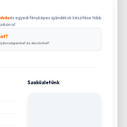
és egyedi fényképes ajándékok készítése több
hívás
nkön is!
kat?
újdonságainkat és akcióinkat!
Szaküzletünk