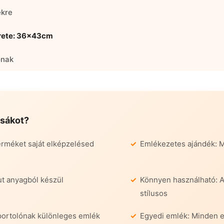
ékre
rete: 36x43cm
ónak
zsák
ot?
terméket saját elképzelésed
Emlékezetes ajándék: 
t anyagból készül
Könnyen használható: A
stílusos
portolónak különleges emlék
Egyedi emlék: Minden 