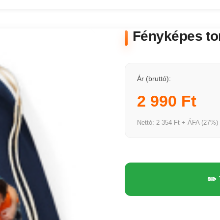
Fényképes to
Ár (bruttó):
2 990 Ft
Nettó: 2 354 Ft + ÁFA (27%)
✏️