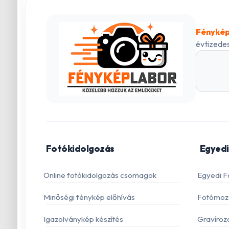
Fénykép
évtizedes
Fotókidolgozás
Egyedi
Online fotókidolgozás csomagok
Egyedi F
Minőségi fénykép előhívás
Fotómoza
Igazolványkép készítés
Gravíroz