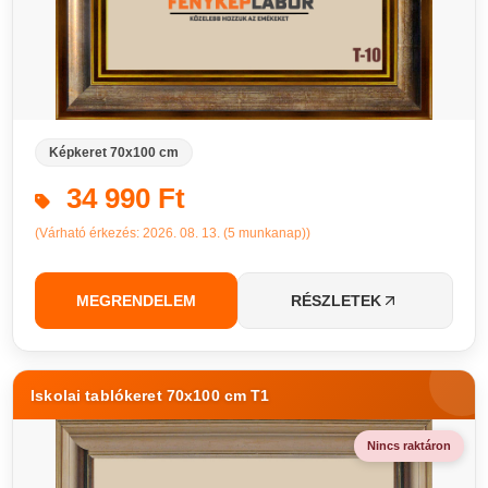
Képkeret 70x100 cm
34 990 Ft
(Várható érkezés: 2026. 08. 13. (5 munkanap))
MEGRENDELEM
RÉSZLETEK
Iskolai tablókeret 70x100 cm T1
Nincs raktáron