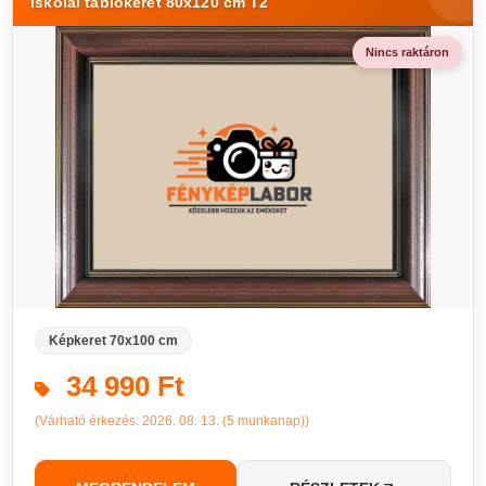
Iskolai tablókeret 80x120 cm T2
Nincs raktáron
Képkeret 70x100 cm
34 990 Ft
(Várható érkezés: 2026. 08. 13. (5 munkanap))