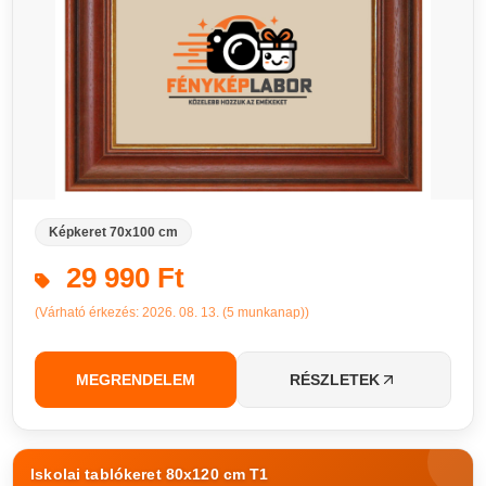
Képkeret 70x100 cm
29 990 Ft
(Várható érkezés: 2026. 08. 13. (5 munkanap))
MEGRENDELEM
RÉSZLETEK
Iskolai tablókeret 80x120 cm T1