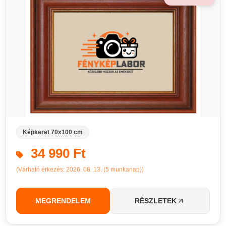
Képkeret 70x100 cm
34 990 Ft
(Várható érkezés: 2026. 08. 13. (5 munkanap))
MEGRENDELEM
RÉSZLETEK