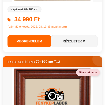
Képkeret 70x100 cm
34 990 Ft
(Várható érkezés: 2026. 08. 13. (5 munkanap))
MEGRENDELEM
RÉSZLETEK
Iskolai tablókeret 70x100 cm T12
Nincs raktáron