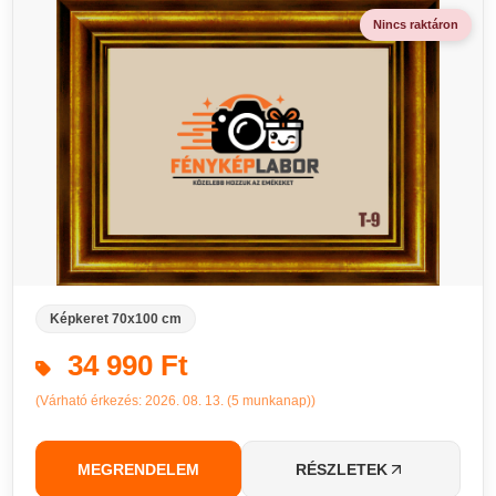
Nincs raktáron
Képkeret 70x100 cm
34 990 Ft
(Várható érkezés: 2026. 08. 13. (5 munkanap))
MEGRENDELEM
RÉSZLETEK