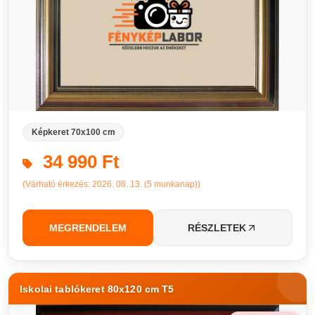
Képkeret 70x100 cm
34 990 Ft
(Várható érkezés: 2026. 08. 13. (5 munkanap))
MEGRENDELEM
RÉSZLETEK
Iskolai tablókeret 80x120 cm T5