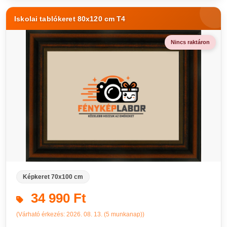
Iskolai tablókeret 80x120 cm T4
Nincs raktáron
Képkeret 70x100 cm
34 990 Ft
(Várható érkezés: 2026. 08. 13. (5 munkanap))