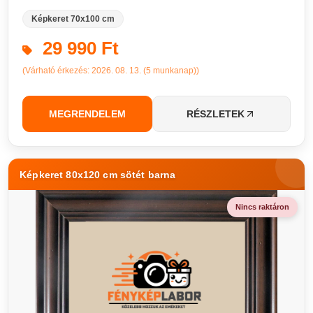
Képkeret 70x100 cm
29 990 Ft
(Várható érkezés: 2026. 08. 13. (5 munkanap))
MEGRENDELEM
RÉSZLETEK
Képkeret 80x120 cm sötét barna
Nincs raktáron