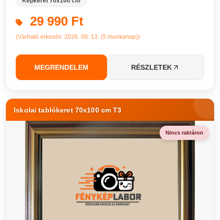
Képkeret 70x100 cm
29 990 Ft
(Várható érkezés: 2026. 08. 13. (5 munkanap))
MEGRENDELEM
RÉSZLETEK
Iskolai tablókeret 70x100 cm T3
Nincs raktáron