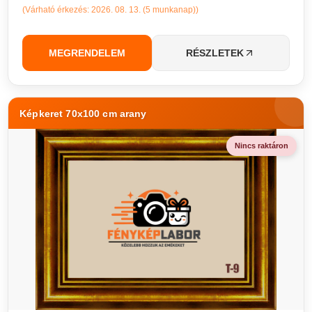
(Várható érkezés: 2026. 08. 13. (5 munkanap))
MEGRENDELEM
RÉSZLETEK
Képkeret 70x100 cm arany
Nincs raktáron