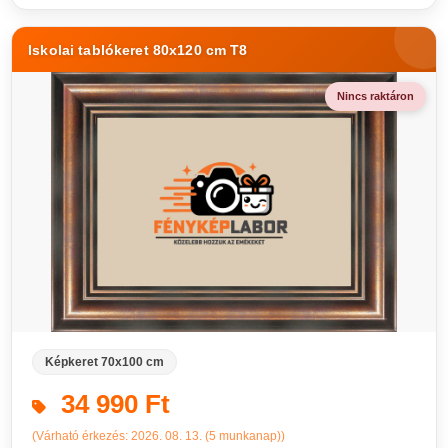
Iskolai tablókeret 80x120 cm T8
Nincs raktáron
Képkeret 70x100 cm
34 990 Ft
(Várható érkezés: 2026. 08. 13. (5 munkanap))