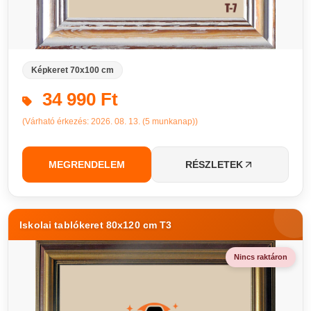
Képkeret 70x100 cm
34 990 Ft
(Várható érkezés: 2026. 08. 13. (5 munkanap))
MEGRENDELEM
RÉSZLETEK
Iskolai tablókeret 80x120 cm T3
Nincs raktáron