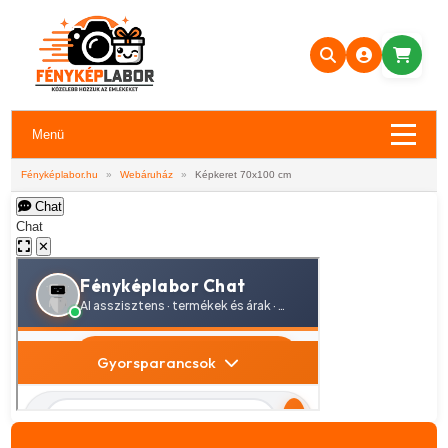
Menü
Fényképlabor.hu
»
Webáruház
»
Képkeret 70x100 cm
Chat
Chat
✕