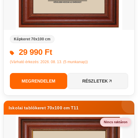
Képkeret 70x100 cm
29 990 Ft
(Várható érkezés: 2026. 08. 13. (5 munkanap))
MEGRENDELEM
RÉSZLETEK
Iskolai tablókeret 70x100 cm T11
Nincs raktáron