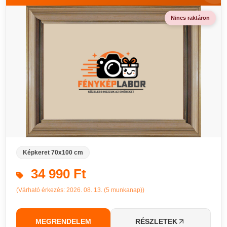
Nincs raktáron
Képkeret 70x100 cm
34 990 Ft
(Várható érkezés: 2026. 08. 13. (5 munkanap))
MEGRENDELEM
RÉSZLETEK