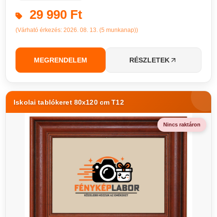
29 990 Ft
(Várható érkezés: 2026. 08. 13. (5 munkanap))
MEGRENDELEM
RÉSZLETEK
Iskolai tablókeret 80x120 cm T12
Nincs raktáron