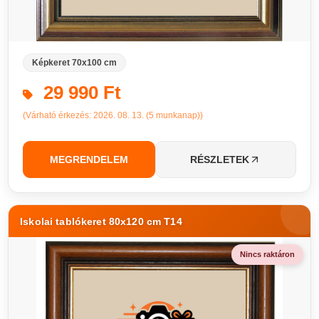
Képkeret 70x100 cm
29 990 Ft
(Várható érkezés: 2026. 08. 13. (5 munkanap))
MEGRENDELEM
RÉSZLETEK
Iskolai tablókeret 80x120 cm T14
Nincs raktáron