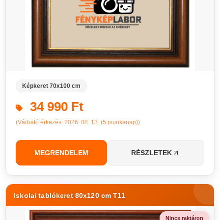
Képkeret 70x100 cm
34 990 Ft
(Várható érkezés: 2026. 08. 13. (5 munkanap))
MEGRENDELEM
RÉSZLETEK
Iskolai tablókeret 80x120 cm T11
Nincs raktáron