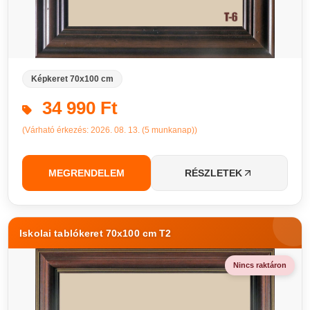
Képkeret 70x100 cm
34 990 Ft
(Várható érkezés: 2026. 08. 13. (5 munkanap))
MEGRENDELEM
RÉSZLETEK
Iskolai tablókeret 70x100 cm T2
Nincs raktáron