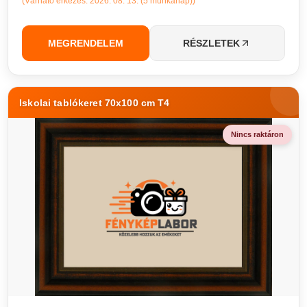
(Várható érkezés: 2026. 08. 13. (5 munkanap))
MEGRENDELEM
RÉSZLETEK
Iskolai tablókeret 70x100 cm T4
Nincs raktáron