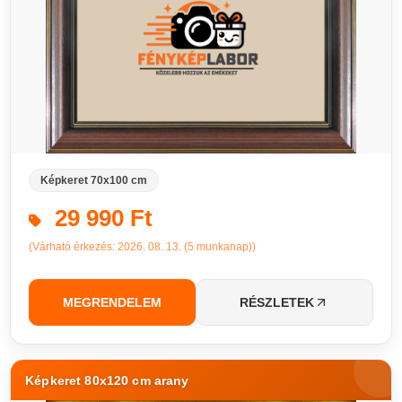
Képkeret 70x100 cm
29 990 Ft
(Várható érkezés: 2026. 08. 13. (5 munkanap))
MEGRENDELEM
RÉSZLETEK
Képkeret 80x120 cm arany