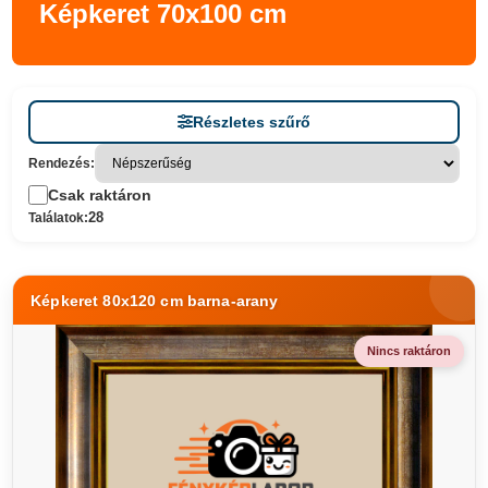
Képkeret 70x100 cm
Részletes szűrő
Rendezés:
Csak raktáron
28
Találatok:
Képkeret 80x120 cm barna-arany
Nincs raktáron