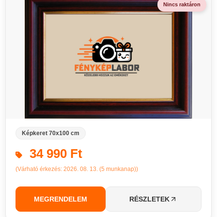
Nincs raktáron
Képkeret 70x100 cm
34 990 Ft
(Várható érkezés: 2026. 08. 13. (5 munkanap))
MEGRENDELEM
RÉSZLETEK