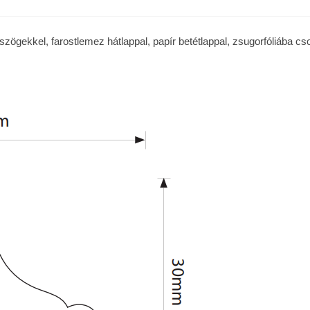
 szögekkel, farostlemez hátlappal, papír betétlappal, zsugorfóliába 