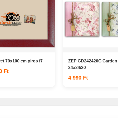
et 70x100 cm piros f7
ZEP GD242420G Garden
24x24/20
0 Ft
4 990 Ft