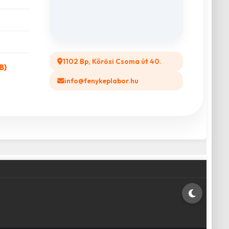
1102 Bp, Kőrösi Csoma út 40.
B)
info@fenykeplabor.hu