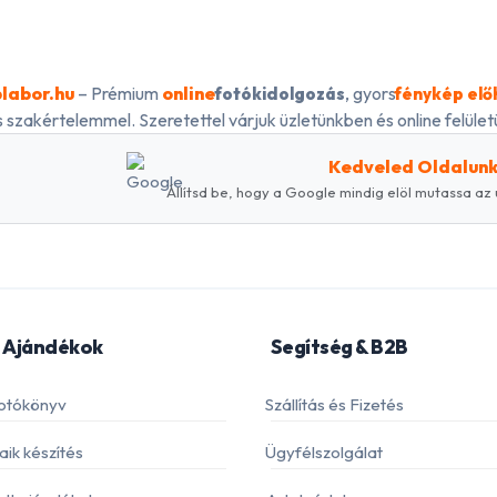
labor.hu
– Prémium
online
, gyors
fotókidolgozás
fénykép elő
 szakértelemmel. Szeretettel várjuk üzletünkben és online felületü
Kedveled Oldalun
Állítsd be, hogy a Google mindig elöl mutassa az 
 Ajándékok
Segítség & B2B
otókönyv
Szállítás és Fizetés
ik készítés
Ügyfélszolgálat