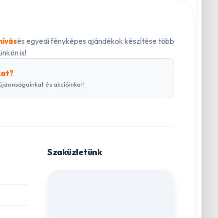
és egyedi fényképes ajándékok készítése több
hívás
nkön is!
kat?
újdonságainkat és akcióinkat!
Szaküzletünk