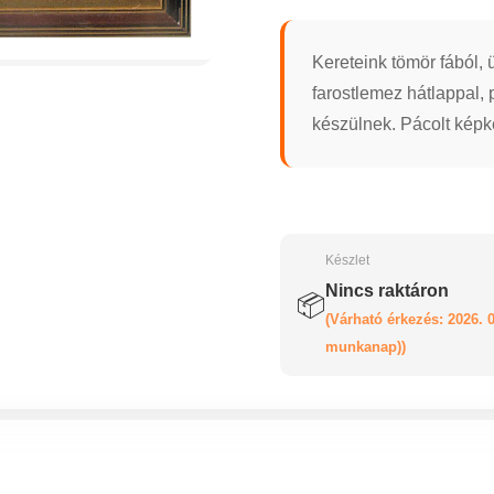
Kereteink tömör fából, 
farostlemez hátlappal, 
készülnek. Pácolt képke
Készlet
Nincs raktáron
📦
(Várható érkezés: 2026. 0
munkanap))