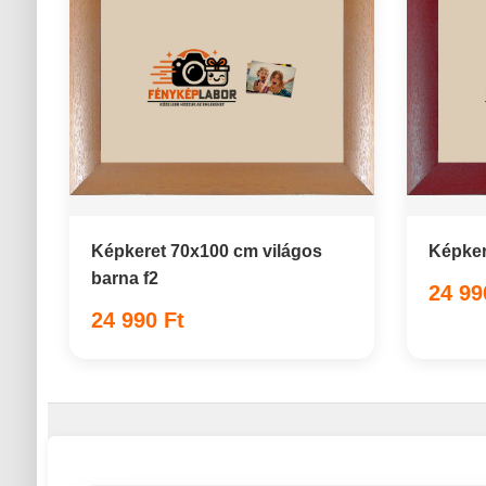
Képkeret 70x100 cm világos
Képker
barna f2
24 99
24 990 Ft