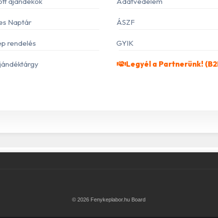
ott ajándékok
Adatvédelem
es Naptár
ÁSZF
p rendelés
GYIK
jándéktárgy
Legyél a Partnerünk! (B2
© 2026 Fenykeplabor.hu Board