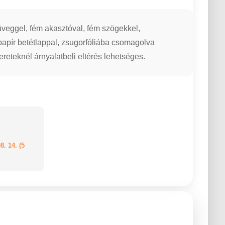
üveggel, fém akasztóval, fém szögekkel,
papír betétlappal, zsugorfóliába csomagolva
reteknél árnyalatbeli eltérés lehetséges.
8. 14. (5