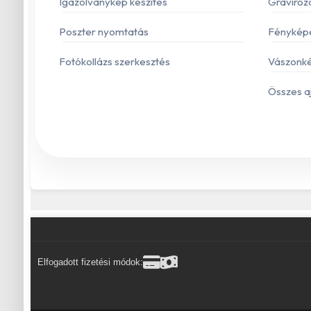
Igazolványkép készítés
Gravíroz
Poszter nyomtatás
Fénykép
Fotókollázs szerkesztés
Vászonké
Összes a
Elfogadott fizetési módok: