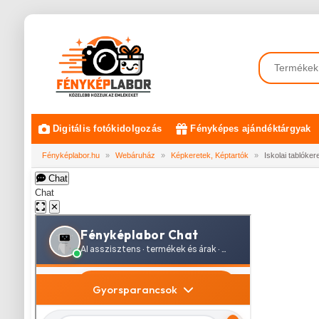
Digitális fotókidolgozás
Fényképes ajándéktárgyak
Fényképlabor.hu
»
Webáruház
»
Képkeretek, Képtartók
»
Iskolai tablóke
Chat
Chat
✕