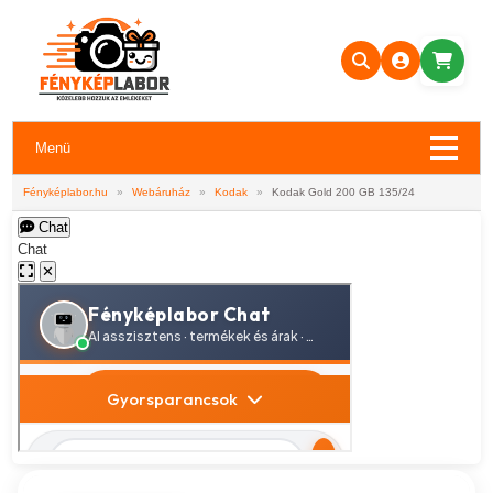
Menü
Fényképlabor.hu
»
Webáruház
»
Kodak
»
Kodak Gold 200 GB 135/24
Chat
Chat
✕