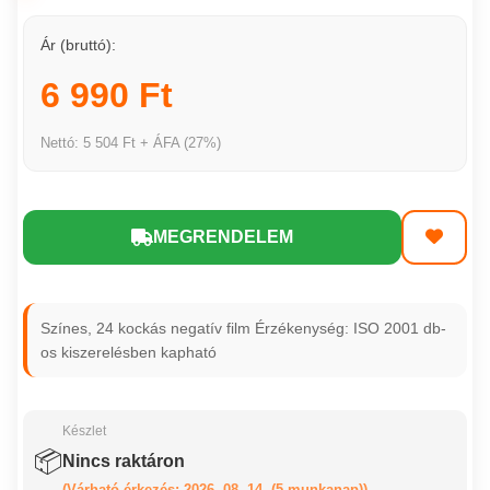
Ár (bruttó):
6 990 Ft
Nettó: 5 504 Ft + ÁFA (27%)
MEGRENDELEM
Színes, 24 kockás negatív film Érzékenység: ISO 2001 db-
os kiszerelésben kapható
Készlet
📦
Nincs raktáron
(Várható érkezés: 2026. 08. 14. (5 munkanap))