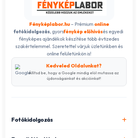
Fényképlabor.hu
– Prémium
online
, gyors
és egyedi
fotókidolgozás
fénykép előhívás
fényképes ajándékok készítése több évtizedes
szakértelemmel. Szeretettel várjuk üzletünkben és
online felületünkön is!
Kedveled Oldalunkat?
Állítsd be, hogy a Google mindig elöl mutassa az
újdonságainkat és akcióinkat!
Fotókidolgozás
Online fotókidolgozás csomagok