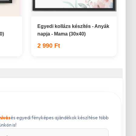
Egyedi kollázs készítés - Anyák
0)
napja - Mama (30x40)
2 990 Ft
és egyedi fényképes ajándékok készítése több
hívás
nkön is!