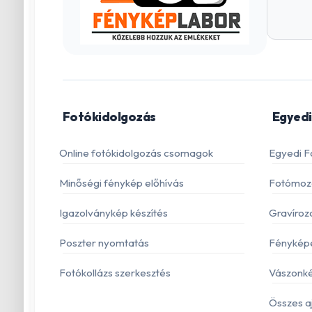
Fotókidolgozás
Egyedi
Online fotókidolgozás csomagok
Egyedi F
Minőségi fénykép előhívás
Fotómoza
Igazolványkép készítés
Gravíroz
Poszter nyomtatás
Fénykép
Fotókollázs szerkesztés
Vászonké
Összes a