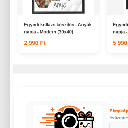
Egyedi kollázs készítés - Anyák
Egyedi
napja - Modern (30x40)
napja 
2 990 Ft
5 990
Fénykép
évtizedes