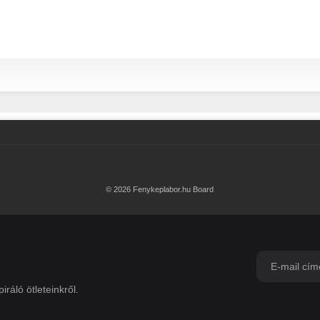
© 2026 Fenykeplabor.hu Board
iráló ötleteinkről.