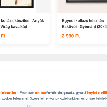
 kollázs készítés - Anyák
Egyedi kollázs készítés -
- Virág kavalkád
Esküvői - Gyémánt (30x4
 Ft
2 990 Ft
labor.hu
– Prémium
online
, gyors
fotókidolgozás
fénykép elő
 szakértelemmel. Szeretettel várjuk üzletünkben és online felületü