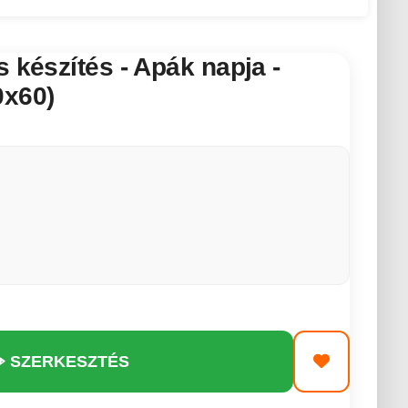
s készítés - Apák napja -
0x60)
️ SZERKESZTÉS