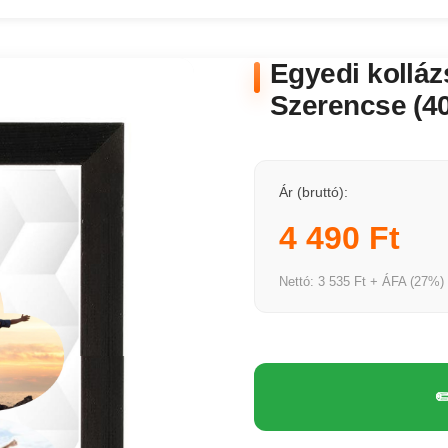
Egyedi kolláz
Szerencse (4
Ár (bruttó):
4 490 Ft
Nettó: 3 535 Ft + ÁFA (27%)
✏