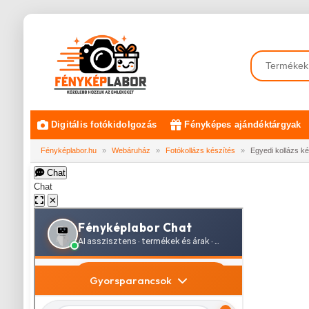
Digitális fotókidolgozás
Fényképes ajándéktárgyak
Fényképlabor.hu
»
Webáruház
»
Fotókollázs készítés
»
Egyedi kollázs k
Chat
Chat
✕