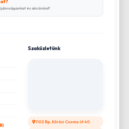
kat?
újdonságainkat és akcióinkat!
Szaküzletünk
1102 Bp, Kőrösi Csoma út 40.
B)