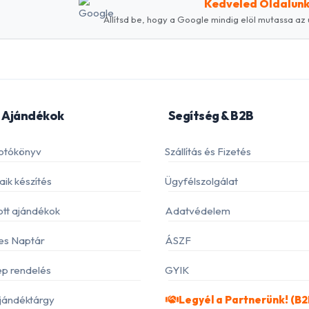
Kedveled Oldalun
Állítsd be, hogy a Google mindig elöl mutassa az 
 Ajándékok
Segítség & B2B
otókönyv
Szállítás és Fizetés
ik készítés
Ügyfélszolgálat
ott ajándékok
Adatvédelem
es Naptár
ÁSZF
p rendelés
GYIK
jándéktárgy
Legyél a Partnerünk! (B2