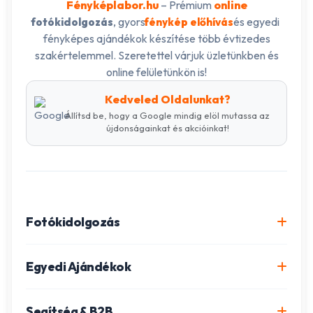
Fényképlabor.hu
– Prémium
online
, gyors
és egyedi
fotókidolgozás
fénykép előhívás
fényképes ajándékok készítése több évtizedes
szakértelemmel. Szeretettel várjuk üzletünkben és
online felületünkön is!
Kedveled Oldalunkat?
Állítsd be, hogy a Google mindig elöl mutassa az
újdonságainkat és akcióinkat!
Fotókidolgozás
Online fotókidolgozás csomagok
Egyedi Ajándékok
Minőségi fénykép előhívás
Egyedi Fotókönyv
Segítség & B2B