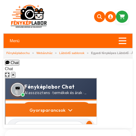
Menü
Fényképlabor.hu
»
Webáruház
»
Lábtörlő sablonok
»
Egyedi fényképes Lábtörlő - Állat
Chat
Chat
✕