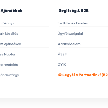
 Ajándékok
Segítség & B2B
otókönyv
Szállítás és Fizetés
ik készítés
Ügyfélszolgálat
ott ajándékok
Adatvédelem
es Naptár
ÁSZF
p rendelés
GYIK
jándéktárgy
Legyél a Partnerünk! (B2