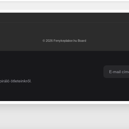
© 2026 Fenykeplabor.hu Board
iráló ötleteinkről.