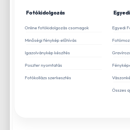
Fotókidolgozás
Egyedi
Online fotókidolgozás csomagok
Egyedi F
Minőségi fénykép előhívás
Fotómoza
Igazolványkép készítés
Gravíroz
Poszter nyomtatás
Fénykép
Fotókollázs szerkesztés
Vászonké
Összes a