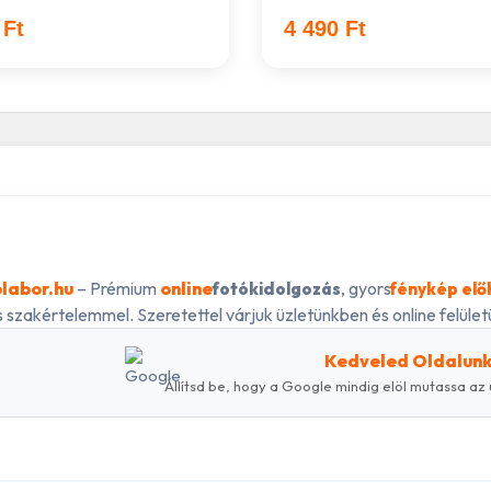
 Ft
4 490 Ft
labor.hu
– Prémium
online
, gyors
fotókidolgozás
fénykép elő
 szakértelemmel. Szeretettel várjuk üzletünkben és online felületü
Kedveled Oldalun
Állítsd be, hogy a Google mindig elöl mutassa az 