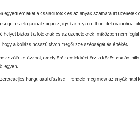
en egyedi emléket a családi fotók és az anyák számára írt üzenetek 
gséget és eleganciát sugároz, így bármilyen otthoni dekorációhoz tök
helyet biztosít a fotóknak és az üzeneteknek, miközben nem foglal tú
a, hogy a kollázs hosszú távon megőrizze szépségét és értékét.
z szóló kollázzsal, amely örök emlékként őrzi a közös családi pilla
b legyen.
zeretetteljes hangulattal díszítsd – rendeld meg most az anyák napi