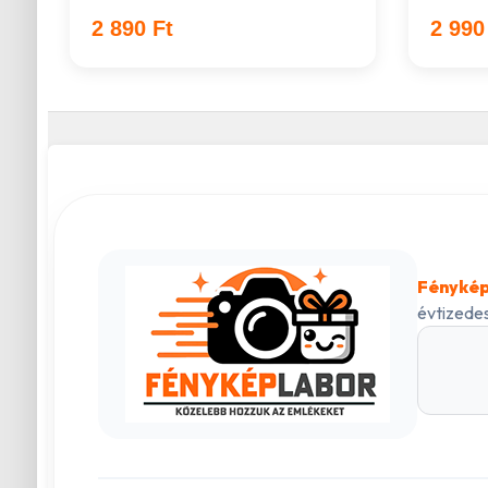
2 890 Ft
2 990
Fénykép
évtizedes