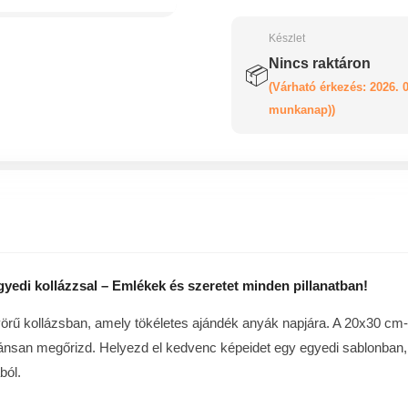
Készlet
Nincs raktáron
📦
(Várható érkezés: 2026. 0
munkanap))
gyedi kollázzsal – Emlékek és szeretet minden pillanatban!
örű kollázsban, amely tökéletes ajándék anyák napjára. A 20x30 cm-e
egánsan megőrizd. Helyezd el kedvenc képeidet egy egyedi sablonban,
ból.