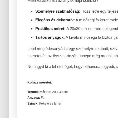
Miért válaszd ezt az anyák napi kollázst?
Személyre szabhatóság:
Hozz létre egy teljes
Elegáns és dekoratív:
A minőségi fa keret mele
Praktikus méret:
A 20x30 cm-es méret elegendő 
Tartós anyagok:
A kiváló minőségű fa biztosítj
Lepd meg édesanyádat egy személyre szabott, szívhe
szeretet és az összetartozás ünnepe még meghitteb
Ne hagyd ki a lehetőséget, hogy otthonodat egyedi, s
Kollázs méretei:
Termék mérete:
20 x 30 cm
Anyaga:
Fa
Színek:
Fekete és fehér