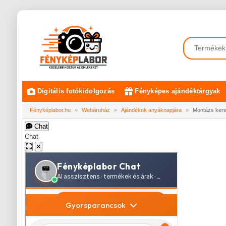
Digitális fotókidolgozás
Fényképes ajándéktárgyak
Fényképlabor.hu
»
Webáruház
»
Ajándékok anyáknapjára
»
Montázs keret
Chat
Chat
✕