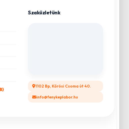
Szaküzletünk
1102 Bp, Kőrösi Csoma út 40.
B)
info@fenykeplabor.hu