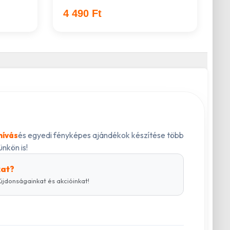
4 490 Ft
és egyedi fényképes ajándékok készítése több
hívás
nkön is!
kat?
újdonságainkat és akcióinkat!