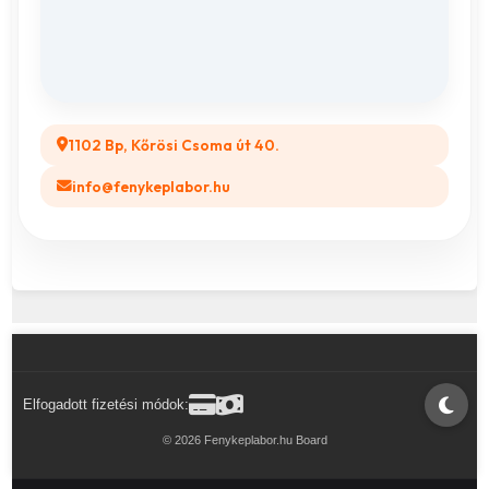
Összes ajándéktárgy
GYIK
Legyél a Partnerünk! (B2B)
1102 Bp, Kőrösi Csoma út 40.
info@fenykeplabor.hu
Elfogadott fizetési módok:
© 2026 Fenykeplabor.hu Board