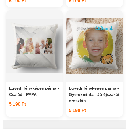
5 190 Ft
5 190 Ft
Egyedi fényképes párna -
Egyedi fényképes párna -
Család - PAPA
Gyerekminta - Jó éjszakát
oroszlán
5 190 Ft
5 190 Ft