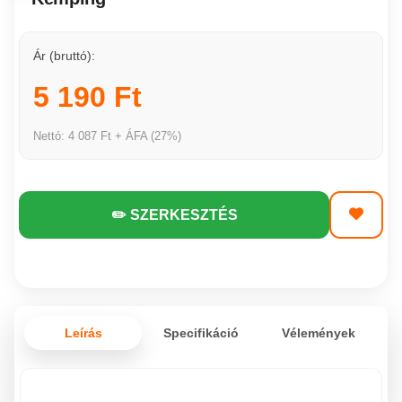
Ár (bruttó):
5 190 Ft
Nettó: 4 087 Ft + ÁFA (27%)
✏️ SZERKESZTÉS
Leírás
Specifikáció
Vélemények