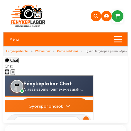
Menü
Fényképlabor.hu
»
Webáruház
»
Párna sablonok
»
Egyedi fényképes párna - Apák n
Chat
Chat
✕