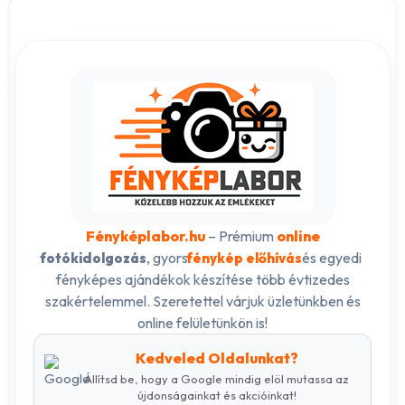
Fényképlabor.hu
– Prémium
online
, gyors
és egyedi
fotókidolgozás
fénykép előhívás
fényképes ajándékok készítése több évtizedes
szakértelemmel. Szeretettel várjuk üzletünkben és
online felületünkön is!
Kedveled Oldalunkat?
Állítsd be, hogy a Google mindig elöl mutassa az
újdonságainkat és akcióinkat!