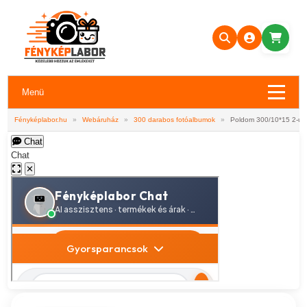
Menü
Fényképlabor.hu
»
Webáruház
»
300 darabos fotóalbumok
»
Poldom 300/10*15 2-up
Chat
Chat
✕