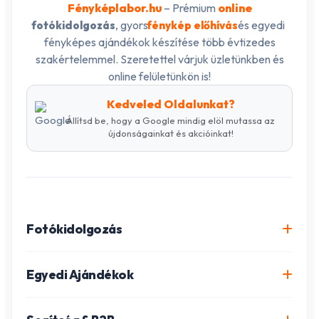
Fényképlabor.hu
– Prémium
online
, gyors
és egyedi
fotókidolgozás
fénykép előhívás
fényképes ajándékok készítése több évtizedes
szakértelemmel. Szeretettel várjuk üzletünkben és
online felületünkön is!
Kedveled Oldalunkat?
Állítsd be, hogy a Google mindig elöl mutassa az
újdonságainkat és akcióinkat!
Fotókidolgozás
Online fotókidolgozás csomagok
Egyedi Ajándékok
Minőségi fénykép előhívás
Egyedi Fotókönyv