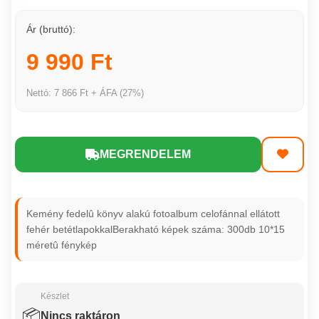
Ár (bruttó):
9 990 Ft
Nettó: 7 866 Ft + ÁFA (27%)
MEGRENDELEM
Kemény fedelû könyv alakú fotoalbum celofánnal ellátott
fehér betétlapokkalBerakható képek száma: 300db 10*15
méretû fénykép
Készlet
📦
Nincs raktáron