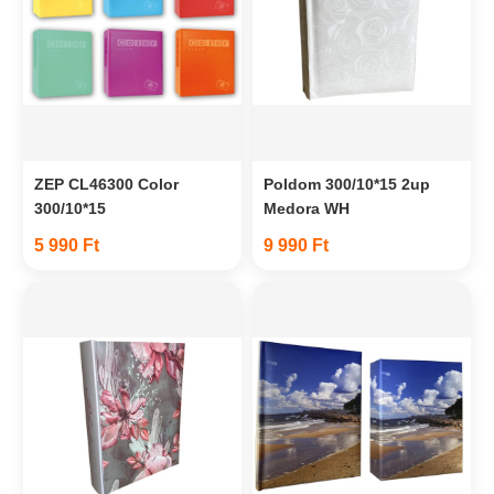
ZEP CL46300 Color
Poldom 300/10*15 2up
300/10*15
Medora WH
5 990 Ft
9 990 Ft