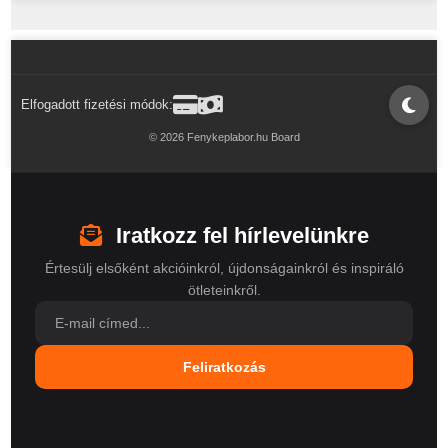
Elfogadott fizetési módok:
© 2026 Fenykeplabor.hu Board
Iratkozz fel hírlevelünkre
Értesülj elsőként akcióinkról, újdonságainkról és inspiráló
ötleteinkről.
Feliratkozás