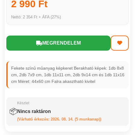
2 990 Ft
Nettó: 2 354 Ft + ÁFA (27%)
MEGRENDELEM
Fekete színû mûanyag képkeret Berakható képek: 1db 8x8
cm, 2db 7x9 cm, 1db 11x11 cm, 2db 9x14 cm és 1db 11x16
cm Méret: 44x60 cm Falra akasztható kivitel
Készlet
📦
Nincs raktáron
(Várható érkezés: 2026. 08. 14. (5 munkanap))