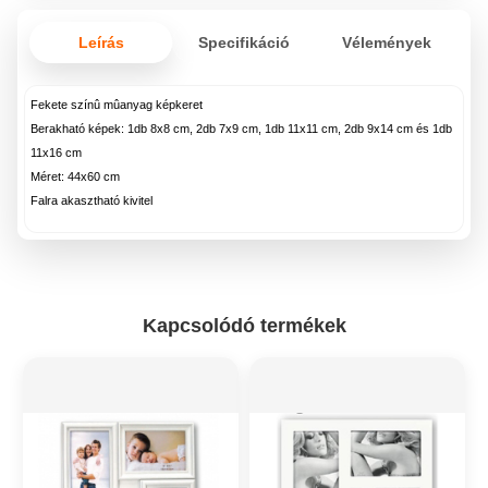
Leírás
Specifikáció
Vélemények
Fekete színû mûanyag képkeret
Berakható képek: 1db 8x8 cm, 2db 7x9 cm, 1db 11x11 cm, 2db 9x14 cm és 1db
11x16 cm
Méret: 44x60 cm
Falra akasztható kivitel
Kapcsolódó termékek