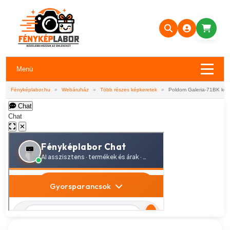
Menü
Fényképlabor.hu
»
Webáruház
»
Több részes képkeretek
»
Poldom Galeria-71BK kép
Chat
Chat
✕