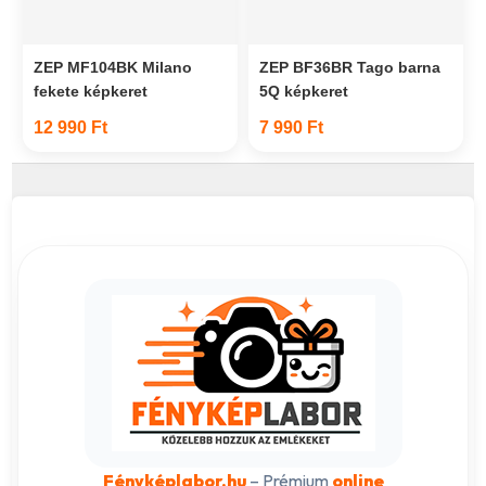
ZEP MF104BK Milano
ZEP BF36BR Tago barna
fekete képkeret
5Q képkeret
12 990 Ft
7 990 Ft
Fényképlabor.hu
– Prémium
online