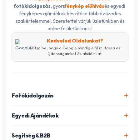
, gyors
és egyedi
fotókidolgozás
fénykép előhívás
fényképes ajándékok készítése több évtizedes
szakértelemmel. Szeretettel várjuk üzletünkben és
online felületünkön is!
Kedveled Oldalunkat?
Állítsd be, hogy a Google mindig elöl mutassa az
újdonságainkat és akcióinkat!
Fotókidolgozás
Online fotókidolgozás csomagok
Egyedi Ajándékok
Minőségi fénykép előhívás
Egyedi Fotókönyv
Segítség & B2B
Igazolványkép készítés