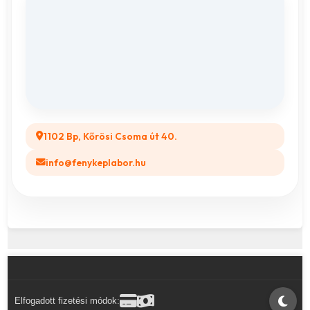
Adatvédelem
Vászonkép rendelés
ÁSZF
Összes ajándéktárgy
GYIK
Legyél a Partnerünk! (B2B)
1102 Bp, Kőrösi Csoma út 40.
info@fenykeplabor.hu
Elfogadott fizetési módok: