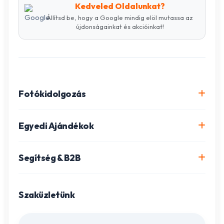
Kedveled Oldalunkat?
Állítsd be, hogy a Google mindig elöl mutassa az
újdonságainkat és akcióinkat!
Fotókidolgozás
Online fotókidolgozás csomagok
Egyedi Ajándékok
Minőségi fénykép előhívás
Egyedi Fotókönyv
Segítség & B2B
Igazolványkép készítés
Fotómozaik készítés
Szállítás és Fizetés
Poszter nyomtatás
Gravírozott ajándékok
Szaküzletünk
Ügyfélszolgálat
Fotókollázs szerkesztés
Fényképes Naptár