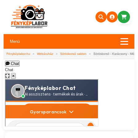
Menü
Fényképlabor.hu
»
Webáruház
»
Söröskorsó sablon
»
Söröskorsó - Karácsony - Méze
Chat
Chat
✕