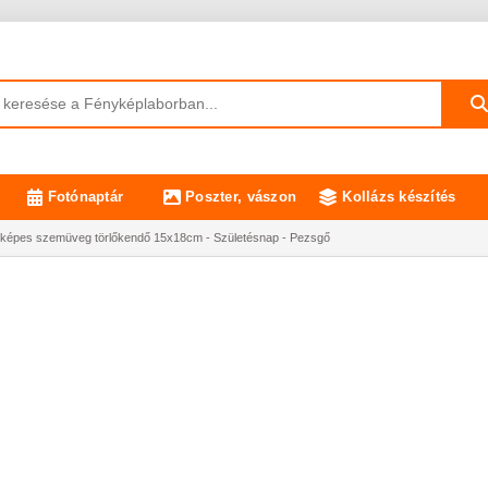
Fotónaptár
Poszter, vászon
Kollázs készítés
képes szemüveg törlőkendő 15x18cm - Születésnap - Pezsgő