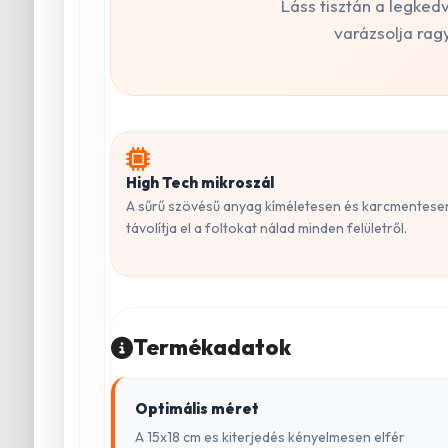
Láss tisztán a legke
varázsolja rag
High Tech mikroszál
A sűrű szövésű anyag kíméletesen és karcmentese
távolítja el a foltokat nálad minden felületről.
Termékadatok
Optimális méret
A 15x18 cm es kiterjedés kényelmesen elfér