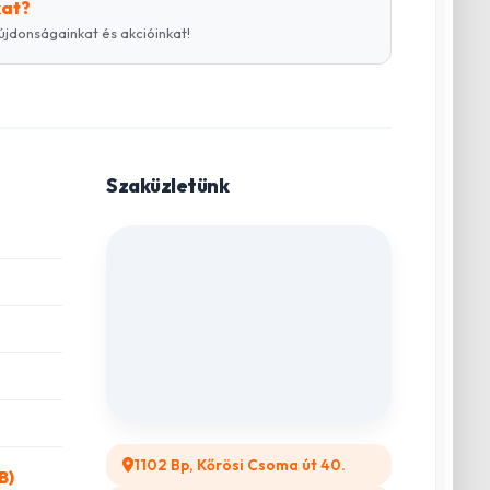
kat?
újdonságainkat és akcióinkat!
Szaküzletünk
1102 Bp, Kőrösi Csoma út 40.
B)