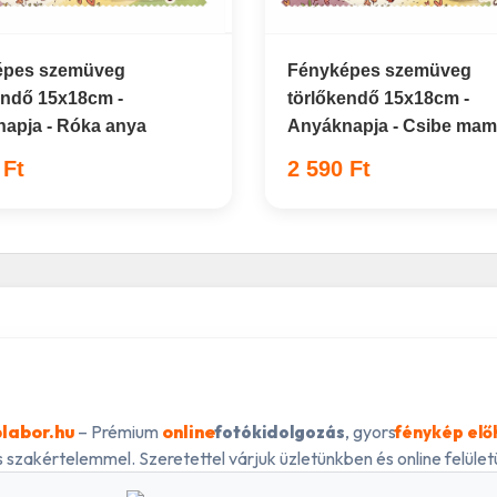
épes szemüveg
Fényképes szemüveg
endő 15x18cm -
törlőkendő 15x18cm -
apja - Róka anya
Anyáknapja - Csibe ma
 Ft
2 590 Ft
labor.hu
– Prémium
online
, gyors
fotókidolgozás
fénykép elő
 szakértelemmel. Szeretettel várjuk üzletünkben és online felületü