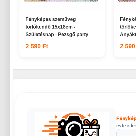
Fényképes szemüveg
Fényk
törlőkendő 15x18cm -
törlők
Születésnap - Pezsgő party
Anyákn
2 590 Ft
2 590
Fénykép
évtizedes