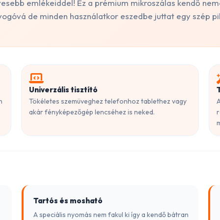
dvesebb emlékeiddel! Ez a prémium mikroszálas kendő n
yogóvá de minden használatkor eszedbe juttat egy szép pi
Univerzális tisztító
n
Tökéletes szemüveghez telefonhoz tablethez vagy
A
akár fényképezőgép lencséhez is neked.
r
m
Tartós és mosható
A speciális nyomás nem fakul ki így a kendő bátran