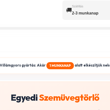
Szállítás
🚚
2-3 munkanap
Villámgyors gyártás: Akár
alatt elkészítjük nek
1 MUNKANAP
Egyedi
Szemüvegtörlő