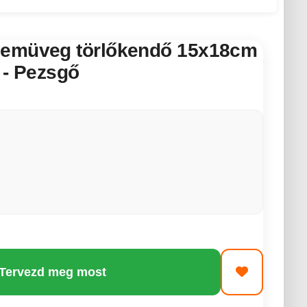
zemüveg törlőkendő 15x18cm
 - Pezsgő
 Tervezd meg most