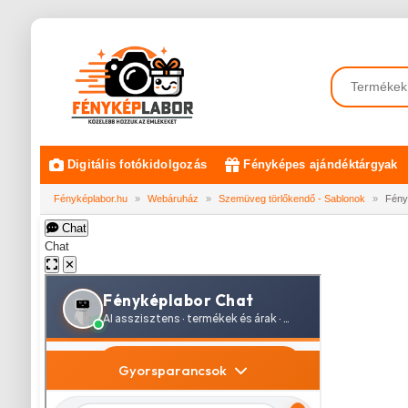
Digitális fotókidolgozás
Fényképes ajándéktárgyak
Fényképlabor.hu
»
Webáruház
»
Szemüveg törlőkendő - Sablonok
»
Fény
Chat
Chat
✕