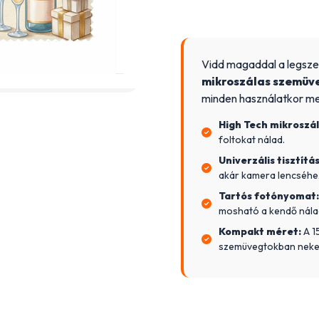
Vidd magaddal a legsze
mikroszálas szemüve
minden használatkor me
High Tech mikroszál
foltokat nálad.
Univerzális tisztítás
akár kamera lencséhez
Tartós fotónyomat:
mosható a kendő nála
Kompakt méret:
A 1
szemüvegtokban neke