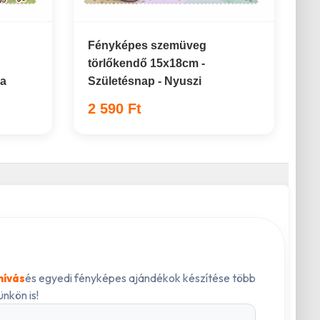
Fényképes szemüveg
törlőkendő 15x18cm -
ma
Születésnap - Nyuszi
2 590 Ft
és egyedi fényképes ajándékok készítése több
hívás
nkön is!