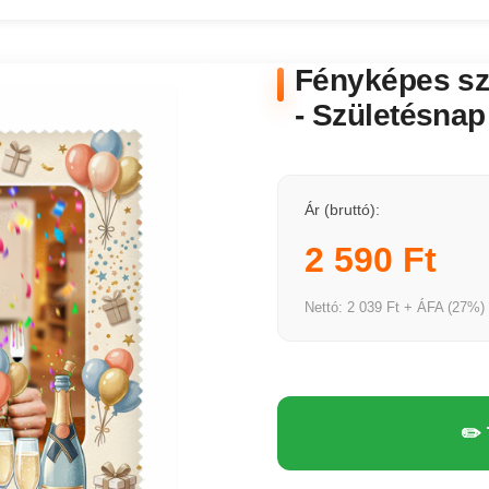
Fényképes s
- Születésnap
Ár (bruttó):
2 590 Ft
Nettó: 2 039 Ft + ÁFA (27%)
✏️