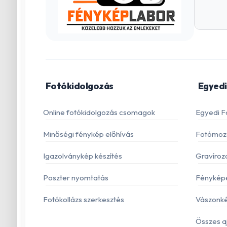
Fotókidolgozás
Egyedi
Online fotókidolgozás csomagok
Egyedi F
Minőségi fénykép előhívás
Fotómoza
Igazolványkép készítés
Gravíroz
Poszter nyomtatás
Fénykép
Fotókollázs szerkesztés
Vászonké
Összes a