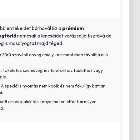
bb emlékeidet bárhová! Ez a
prémium
gtörlő
nemcsak a lencséidet varázsolja tisztává de
g is mosolyogtat majd téged.
:
Sűrű szövésű anyag amely karcmentesen távolítja el a
:
Tökéletes szemüveghez telefonhoz tablethez vagy
 is.
A speciális nyomás nem kopik és nem fakul így bátran
d.
5x18 cm es kialakítás kényelmesen elfér bármilyen
d.