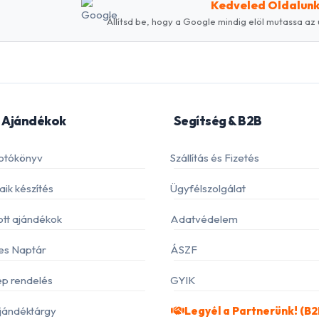
Kedveled Oldalun
Állítsd be, hogy a Google mindig elöl mutassa az 
 Ajándékok
Segítség & B2B
otókönyv
Szállítás és Fizetés
ik készítés
Ügyfélszolgálat
ott ajándékok
Adatvédelem
es Naptár
ÁSZF
p rendelés
GYIK
jándéktárgy
Legyél a Partnerünk! (B2