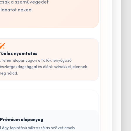
emcsak a szemüvegedet
llanatot neked.
Tűéles nyomtatás
 fehér alapanyagon a fotók lenyűgöző
észletgazdagsággal és élénk színekkel jelennek
eg nálad.
Prémium alapanyag
Lágy tapintású mikroszálas szövet amely