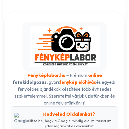
Fényképlabor.hu
– Prémium
online
, gyors
és egyedi
fotókidolgozás
fénykép előhívás
fényképes ajándékok készítése több évtizedes
szakértelemmel. Szeretettel várjuk üzletünkben és
online felületünkön is!
Kedveled Oldalunkat?
Állítsd be, hogy a Google mindig elöl mutassa az
újdonságainkat és akcióinkat!