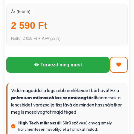
Ár (bruttó):
2 590 Ft
Nettó: 2 039 Ft + ÁFA (27%)
✏️ Tervezd meg most
Vidd magaddal a legszebb emlékeidet bárhová! Ez a
prémium mikroszálas szemüvegtörlő
nemcsak a
lencséidet varázsolja tisztává de minden használatkor
meg is mosolyogtat majd téged.
High Tech mikroszál:
Sűrű szövésű anyag amely
karcmentesen távolítja el a foltokat nálad.