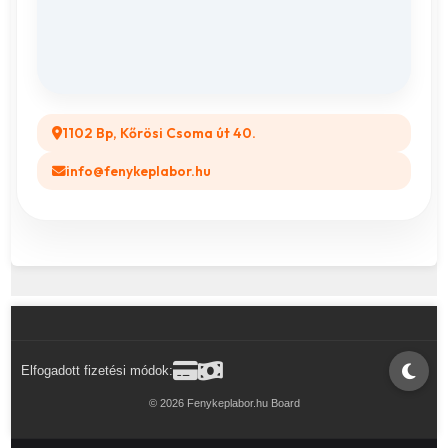
Összes ajándéktárgy
GYIK
Legyél a Partnerünk! (B2B)
1102 Bp, Kőrösi Csoma út 40.
info@fenykeplabor.hu
Elfogadott fizetési módok:
© 2026 Fenykeplabor.hu Board