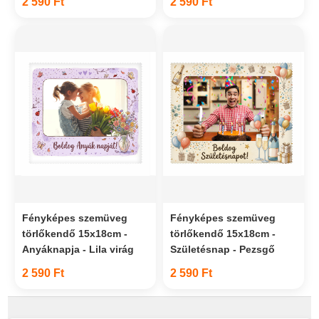
2 590 Ft
2 590 Ft
Fényképes szemüveg
Fényképes szemüveg
törlőkendő 15x18cm -
törlőkendő 15x18cm -
Anyáknapja - Lila virág
Születésnap - Pezsgő
2 590 Ft
2 590 Ft