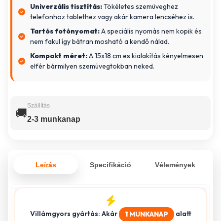
Univerzális tisztítás:
Tökéletes szemüveghez
telefonhoz tablethez vagy akár kamera lencséhez is.
Tartós fotónyomat:
A speciális nyomás nem kopik és
nem fakul így bátran mosható a kendő nálad.
Kompakt méret:
A 15x18 cm es kialakítás kényelmesen
elfér bármilyen szemüvegtokban neked.
Szállítás
🚚
2-3 munkanap
Leírás
Specifikáció
Vélemények
Villámgyors gyártás: Akár
alatt
1 MUNKANAP