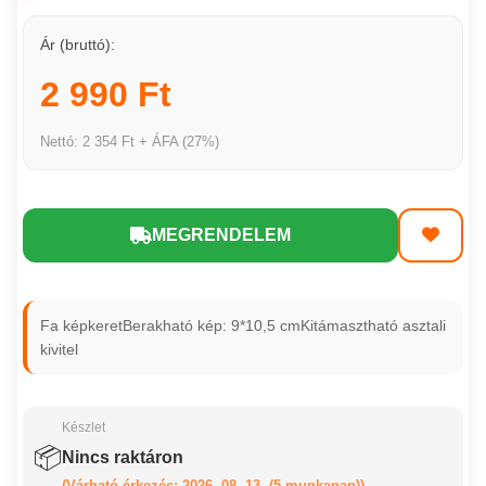
Ár (bruttó):
2 990 Ft
Nettó: 2 354 Ft + ÁFA (27%)
MEGRENDELEM
Fa képkeretBerakható kép: 9*10,5 cmKitámasztható asztali
kivitel
Készlet
📦
Nincs raktáron
(Várható érkezés: 2026. 08. 13. (5 munkanap))