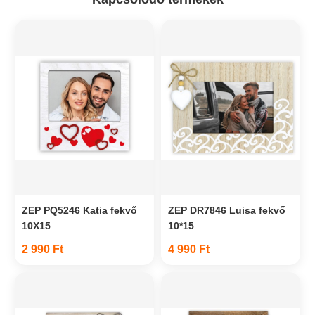
ZEP PQ5246 Katia fekvő
ZEP DR7846 Luisa fekvő
10X15
10*15
2 990 Ft
4 990 Ft