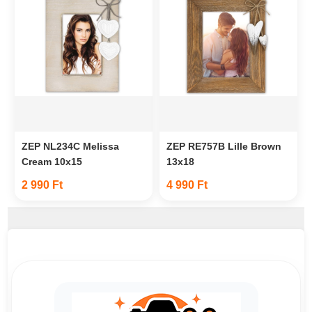
ZEP NL234C Melissa
ZEP RE757B Lille Brown
Cream 10x15
13x18
2 990 Ft
4 990 Ft