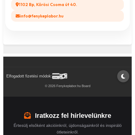
1102 Bp, Kőrösi Csoma út 40.
info@fenykeplabor.hu
Elfogadott fizetési módok:
© 2026 Fenykeplabor.hu Board
Iratkozz fel hírlevelünkre
Értesülj elsőként akcióinkról, újdonságainkról és inspiráló
ötleteinkről.