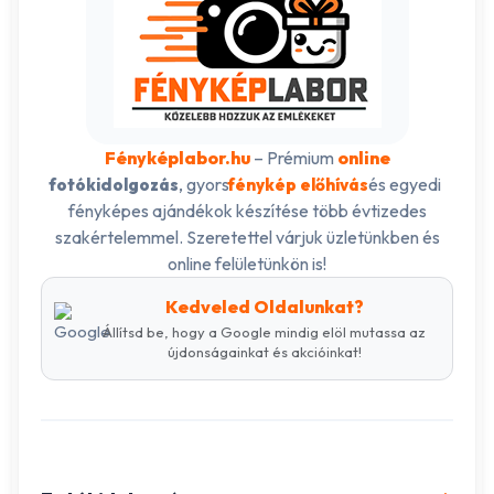
Fényképlabor.hu
– Prémium
online
, gyors
és egyedi
fotókidolgozás
fénykép előhívás
fényképes ajándékok készítése több évtizedes
szakértelemmel. Szeretettel várjuk üzletünkben és
online felületünkön is!
Kedveled Oldalunkat?
Állítsd be, hogy a Google mindig elöl mutassa az
újdonságainkat és akcióinkat!