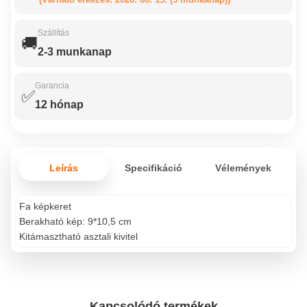
Szállítás
🚚
2-3 munkanap
Garancia
✅
12 hónap
Leírás
Specifikáció
Vélemények
Fa képkeret
Berakható kép: 9*10,5 cm
Kitámasztható asztali kivitel
Kapcsolódó termékek