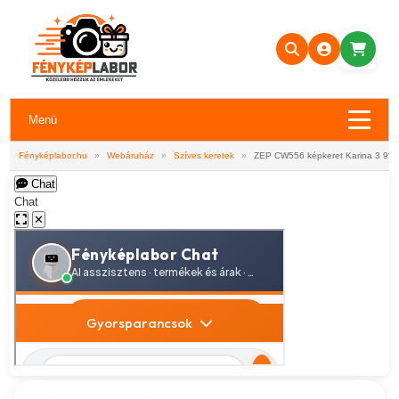
Menü
Fényképlabor.hu
»
Webáruház
»
Szíves keretek
»
ZEP CW556 képkeret Karina 3 9*1
Chat
Chat
✕