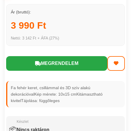
Ár (bruttó):
3 990 Ft
Nettó: 3 142 Ft + ÁFA (27%)
MEGRENDELEM
Fa fehér keret, csillámmal és 3D szív alakú
dekorációvalKép mérete: 10x15 cmKitámasztható
kivitelTájolása: függõleges
Készlet
📦
Nincs raktáron