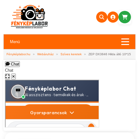
Menü
Fényképlabor.hu
»
Webáruház
»
Szíves keretek
»
ZEP DX3846 Hilda álló 10*15
Chat
Chat
✕