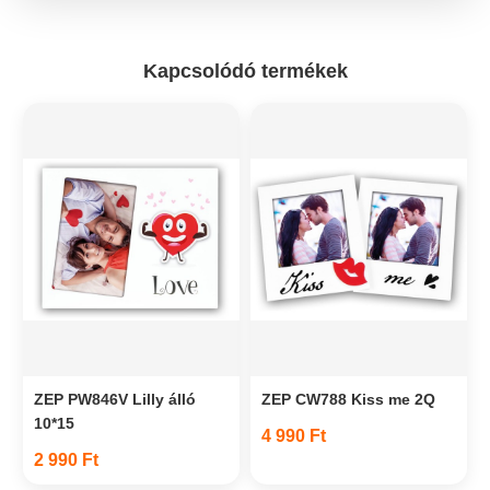
Kapcsolódó termékek
ZEP PW846V Lilly álló
ZEP CW788 Kiss me 2Q
10*15
4 990 Ft
2 990 Ft