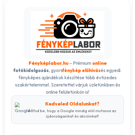
Fényképlabor.hu
– Prémium
online
, gyors
és egyedi
fotókidolgozás
fénykép előhívás
fényképes ajándékok készítése több évtizedes
szakértelemmel. Szeretettel várjuk üzletünkben és
online felületünkön is!
Kedveled Oldalunkat?
Állítsd be, hogy a Google mindig elöl mutassa az
újdonságainkat és akcióinkat!