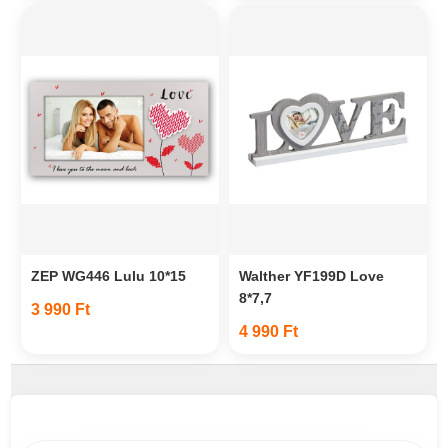
ZEP WG446 Lulu 10*15
Walther YF199D Love
8*7,7
3 990 Ft
4 990 Ft