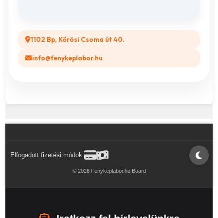
Legyél a Partnerünk! (B2B)
1102 Bp, Kőrösi Csoma út 40.
info@fenykeplabor.hu
Elfogadott fizetési módok:
© 2026 Fenykeplabor.hu Board