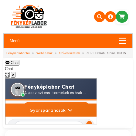
Menü
Fényképlabor.hu
»
Webáruház
»
Szíves keretek
»
ZEP LD3646 Rubina 10X15
Chat
Chat
✕