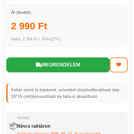
Ár (bruttó):
2 990 Ft
Nettó: 2 354 Ft + ÁFA (27%)
MEGRENDELEM
Fehér színû fa képkeret, szívekkel díszítveBerakható kép:
10*15 cmKitámasztható és falra is akasztható
Készlet
📦
Nincs raktáron
(Várható érkezés: 2026. 08. 14. (5 munkanap))