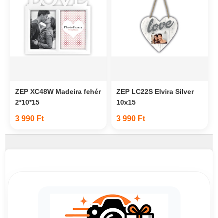
ZEP XC48W Madeira fehér
ZEP LC22S Elvira Silver
2*10*15
10x15
3 990 Ft
3 990 Ft