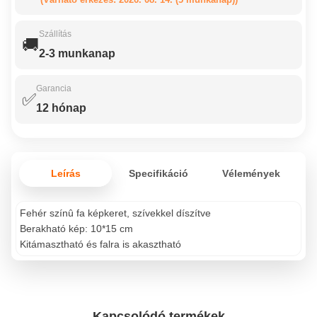
Szállítás
🚚
2-3 munkanap
Garancia
✅
12 hónap
Leírás
Specifikáció
Vélemények
Fehér színû fa képkeret, szívekkel díszítve
Berakható kép: 10*15 cm
Kitámasztható és falra is akasztható
Kapcsolódó termékek