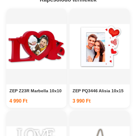
ZEP Z23R Marbella 10x10
ZEP PQ3446 Alisia 10x15
4 990 Ft
3 990 Ft