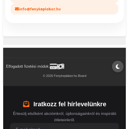
info@fenykeplabor.hu
Elfogadott fizetési módok:
© 2026 Fenykeplabor.hu Board
Iratkozz fel hírlevelünkre
Értesülj elsőként akcióinkról, újdonságainkról és inspiráló
ötleteinkről.