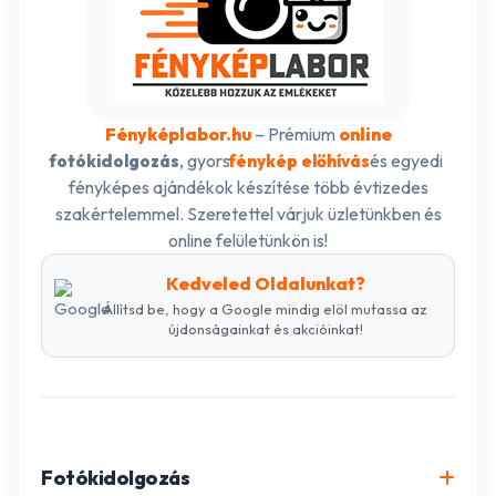
Fényképlabor.hu
– Prémium
online
, gyors
és egyedi
fotókidolgozás
fénykép előhívás
fényképes ajándékok készítése több évtizedes
szakértelemmel. Szeretettel várjuk üzletünkben és
online felületünkön is!
Kedveled Oldalunkat?
Állítsd be, hogy a Google mindig elöl mutassa az
újdonságainkat és akcióinkat!
Fotókidolgozás