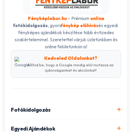
Fényképlabor.hu
– Prémium
online
, gyors
és egyedi
fotókidolgozás
fénykép előhívás
fényképes ajándékok készítése több évtizedes
szakértelemmel. Szeretettel várjuk üzletünkben és
online felületünkön is!
Kedveled Oldalunkat?
Állítsd be, hogy a Google mindig elöl mutassa az
újdonságainkat és akcióinkat!
Fotókidolgozás
Online fotókidolgozás csomagok
Egyedi Ajándékok