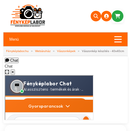
Menü
Fényképlabor.hu
»
Webáruház
»
Vászonképek
»
Vászonkép készítés - 40x40cm
Chat
Chat
✕