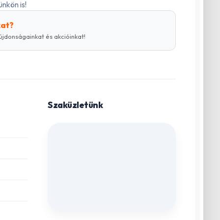
nkön is!
kat?
újdonságainkat és akcióinkat!
Szaküzletünk