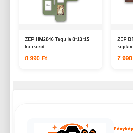
ZEP HM2846 Tequila 8*10*15
ZEP B
képkeret
képker
8 990 Ft
7 990
Fénykép