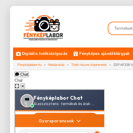
Digitális fotókidolgozás
Fényképes ajándéktárgyak
Fényképlabor.hu
»
Webáruház
»
Több részes képkeretek
»
ZEP AF33B Vi
Chat
Chat
✕