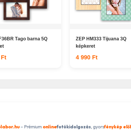
F36BR Tago barna 5Q
ZEP HM333 Tijuana 3Q
et
képkeret
 Ft
4 990 Ft
labor.hu
– Prémium
online
, gyors
fotókidolgozás
fénykép elő