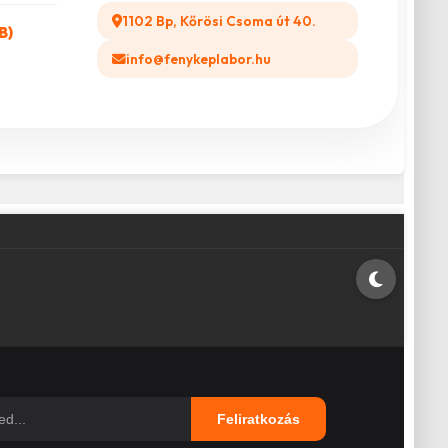
1102 Bp, Kőrösi Csoma út 40.
B)
info@fenykeplabor.hu
Feliratkozás