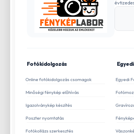
évtizedes
Fotókidolgozás
Egyedi
Online fotókidolgozás csomagok
Egyedi F
Minőségi fénykép előhívás
Fotómoza
Igazolványkép készítés
Gravíroz
Poszter nyomtatás
Fénykép
Fotókollázs szerkesztés
Vászonké