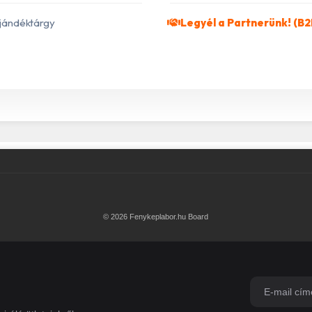
jándéktárgy
Legyél a Partnerünk! (B2
© 2026 Fenykeplabor.hu Board