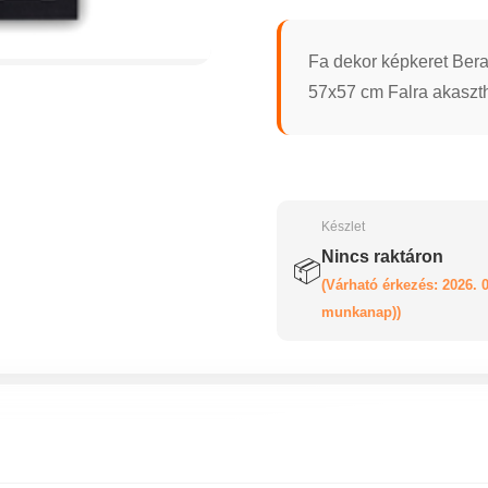
Fa dekor képkeret Ber
57x57 cm Falra akasztha
Készlet
Nincs raktáron
📦
(Várható érkezés: 2026. 0
munkanap))