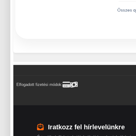
Összes a
Elfogadott fizetési módok:
Iratkozz fel hírlevelünkre