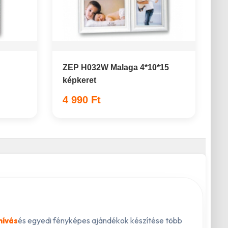
ZEP H032W Malaga 4*10*15
képkeret
4 990 Ft
és egyedi fényképes ajándékok készítése több
hívás