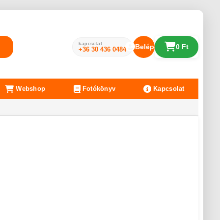
kapcsolat
Belépés
0 Ft
+36 30 436 0484
Webshop
Fotókönyv
Kapcsolat