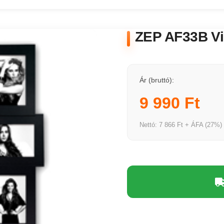
ZEP AF33B Vi
Ár (bruttó):
9 990 Ft
Nettó: 7 866 Ft + ÁFA (27%)