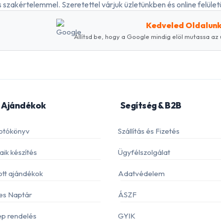
 szakértelemmel. Szeretettel várjuk üzletünkben és online felületü
Kedveled Oldalun
Állítsd be, hogy a Google mindig elöl mutassa az 
 Ajándékok
Segítség & B2B
otókönyv
Szállítás és Fizetés
ik készítés
Ügyfélszolgálat
ott ajándékok
Adatvédelem
es Naptár
ÁSZF
p rendelés
GYIK