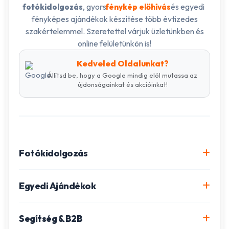
, gyors
és egyedi
fotókidolgozás
fénykép előhívás
fényképes ajándékok készítése több évtizedes
szakértelemmel. Szeretettel várjuk üzletünkben és
online felületünkön is!
Kedveled Oldalunkat?
Állítsd be, hogy a Google mindig elöl mutassa az
újdonságainkat és akcióinkat!
Fotókidolgozás
Online fotókidolgozás csomagok
Egyedi Ajándékok
Minőségi fénykép előhívás
Egyedi Fotókönyv
Segítség & B2B
Igazolványkép készítés