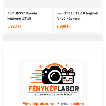
ZEP HP357 Davide
veg GT-115 13x18 hajlított
képkeret 13*18
fekvõ képkeret
5 990 Ft
1 990 Ft
Fényképlabor.hu
– Prémium
online