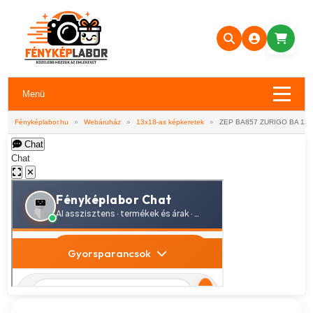
Menü
Fényképlabor.hu
»
Webáruház
»
13x18-as képkeretek
»
ZEP BA857 ZURIGO BA 13
Chat
Chat
✕