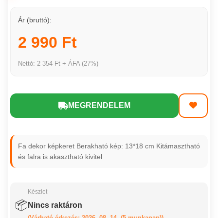
Ár (bruttó):
2 990 Ft
Nettó: 2 354 Ft + ÁFA (27%)
MEGRENDELEM
Fa dekor képkeret Berakható kép: 13*18 cm Kitámasztható
és falra is akasztható kivitel
Készlet
📦
Nincs raktáron
(Várható érkezés: 2026. 08. 14. (5 munkanap))