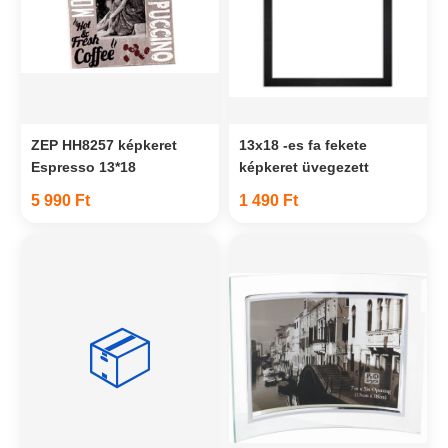
ZEP HH8257 képkeret
13x18 -es fa fekete
Espresso 13*18
képkeret üvegezett
5 990 Ft
1 490 Ft
📦