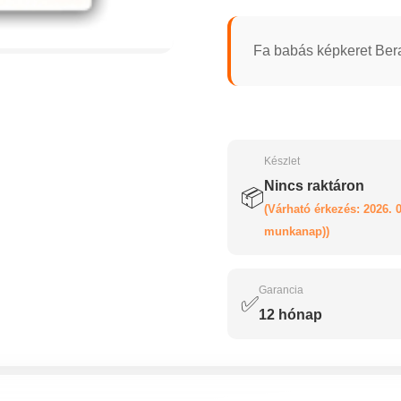
Fa babás képkeret Bera
Készlet
Nincs raktáron
📦
(Várható érkezés: 2026. 0
munkanap))
Garancia
✅
12 hónap