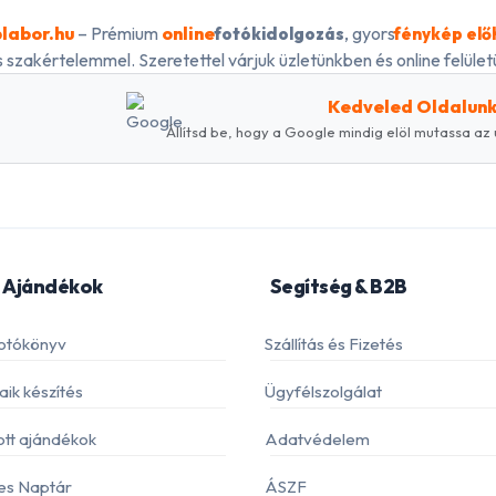
labor.hu
– Prémium
online
, gyors
fotókidolgozás
fénykép elő
 szakértelemmel. Szeretettel várjuk üzletünkben és online felületü
Kedveled Oldalun
Állítsd be, hogy a Google mindig elöl mutassa az 
 Ajándékok
Segítség & B2B
otókönyv
Szállítás és Fizetés
ik készítés
Ügyfélszolgálat
ott ajándékok
Adatvédelem
es Naptár
ÁSZF