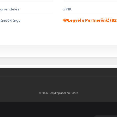
p rendelés
GYIK
jándéktárgy
Legyél a Partnerünk! (B2
© 2026 Fenykeplabor.hu Board