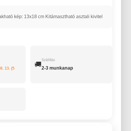
kható kép: 13x18 cm Kitámasztható asztali kivitel
Szállítás
🚚
2-3 munkanap
8. 13. (5