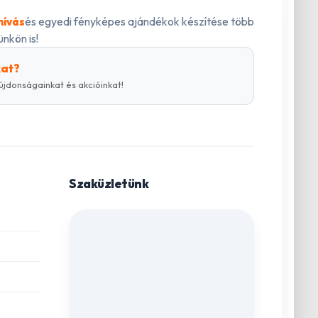
és egyedi fényképes ajándékok készítése több
hívás
nkön is!
kat?
újdonságainkat és akcióinkat!
Szaküzletünk