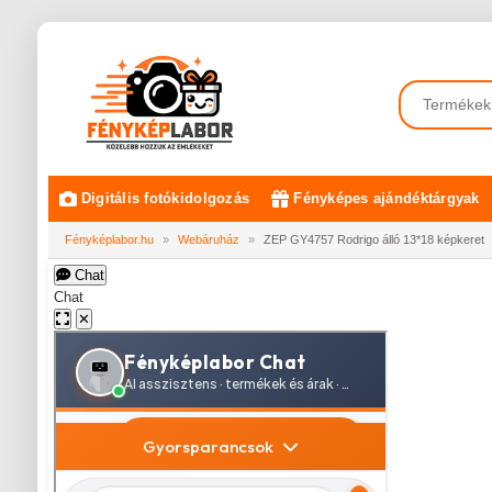
Digitális fotókidolgozás
Fényképes ajándéktárgyak
Fényképlabor.hu
»
Webáruház
»
ZEP GY4757 Rodrigo álló 13*18 képkeret
Chat
Chat
✕