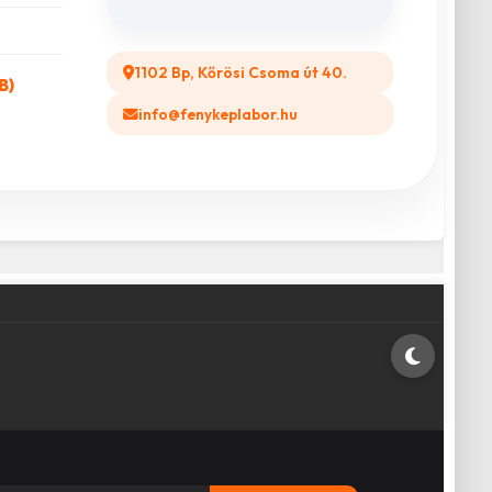
1102 Bp, Kőrösi Csoma út 40.
B)
info@fenykeplabor.hu