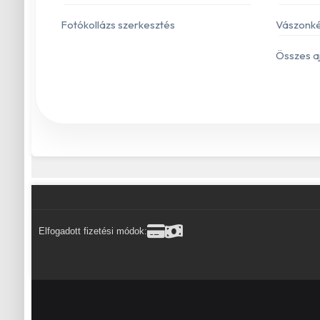
Fotókollázs szerkesztés
Vászonké
Összes a
Elfogadott fizetési módok: