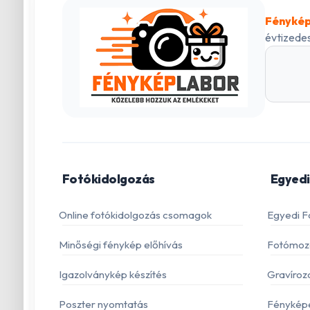
Fénykép
évtizedes
Fotókidolgozás
Egyedi
Online fotókidolgozás csomagok
Egyedi F
Minőségi fénykép előhívás
Fotómoza
Igazolványkép készítés
Gravíroz
Poszter nyomtatás
Fénykép