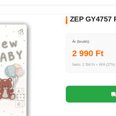
ZEP GY4757 R
Ár (bruttó):
2 990 Ft
Nettó: 2 354 Ft + ÁFA (27%)