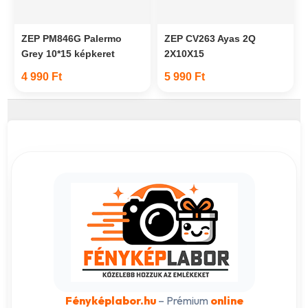
ZEP PM846G Palermo
ZEP CV263 Ayas 2Q
Grey 10*15 képkeret
2X10X15
4 990 Ft
5 990 Ft
Fényképlabor.hu
– Prémium
online