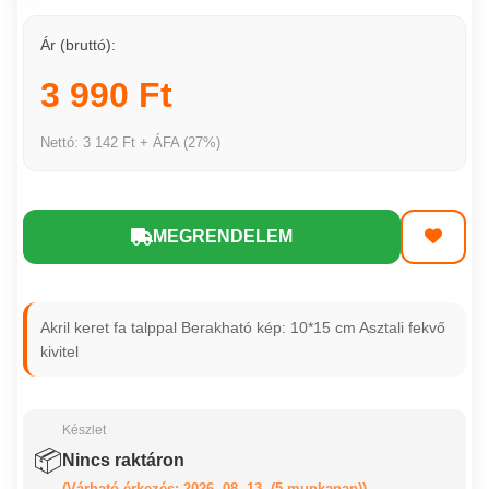
Ár (bruttó):
3 990 Ft
Nettó: 3 142 Ft + ÁFA (27%)
MEGRENDELEM
Akril keret fa talppal Berakható kép: 10*15 cm Asztali fekvő
kivitel
Készlet
📦
Nincs raktáron
(Várható érkezés: 2026. 08. 13. (5 munkanap))