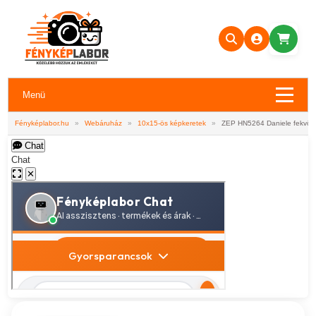
Menü
Fényképlabor.hu
»
Webáruház
»
10x15-ös képkeretek
»
ZEP HN5264 Daniele fekvő
Chat
Chat
✕