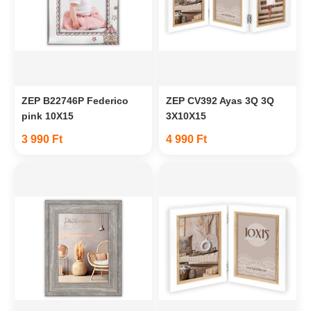
ZEP B22746P Federico
ZEP CV392 Ayas 3Q 3Q
pink 10X15
3X10X15
3 990 Ft
4 990 Ft