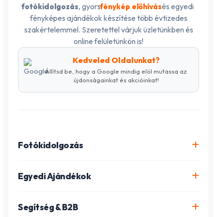
, gyors
és egyedi
fotókidolgozás
fénykép előhívás
fényképes ajándékok készítése több évtizedes
szakértelemmel. Szeretettel várjuk üzletünkben és
online felületünkön is!
Kedveled Oldalunkat?
Állítsd be, hogy a Google mindig elöl mutassa az
újdonságainkat és akcióinkat!
Fotókidolgozás
Online fotókidolgozás csomagok
Egyedi Ajándékok
Minőségi fénykép előhívás
Egyedi Fotókönyv
Segítség & B2B
Igazolványkép készítés