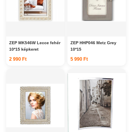
ZEP MK546W Lecce fehér
ZEP HHP046 Metz Grey
10*15 képkeret
10*15
2 990 Ft
5 990 Ft