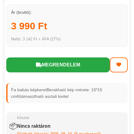
Ár (bruttó):
3 990 Ft
Nettó: 3 142 Ft + ÁFA (27%)
MEGRENDELEM
Fa babás képkeretBerakható kép mérete: 10*15
cmKitámasztható asztali kivitel
Készlet
📦
Nincs raktáron
(Várható érkezés: 2026. 08. 14. (5 munkanap))