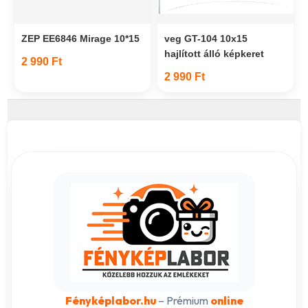
ZEP EE6846 Mirage 10*15
veg GT-104 10x15
hajlított álló képkeret
2 990 Ft
2 990 Ft
Fényképlabor.hu
– Prémium
online