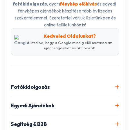
, gyors
és egyedi
fotókidolgozás
fénykép előhívás
fényképes ajándékok készítése több évtizedes
szakértelemmel. Szeretettel várjuk üzletünkben és
online felületünkön is!
Kedveled Oldalunkat?
Állítsd be, hogy a Google mindig elöl mutassa az
újdonságainkat és akcióinkat!
Fotókidolgozás
Online fotókidolgozás csomagok
Egyedi Ajándékok
Minőségi fénykép előhívás
Egyedi Fotókönyv
Segítség & B2B
Igazolványkép készítés