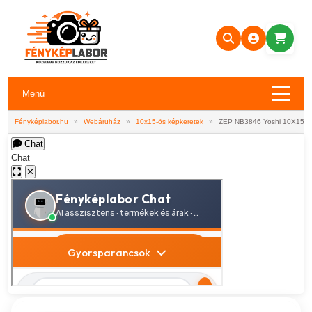
Menü
Fényképlabor.hu
»
Webáruház
»
10x15-ös képkeretek
»
ZEP NB3846 Yoshi 10X15
Chat
Chat
✕