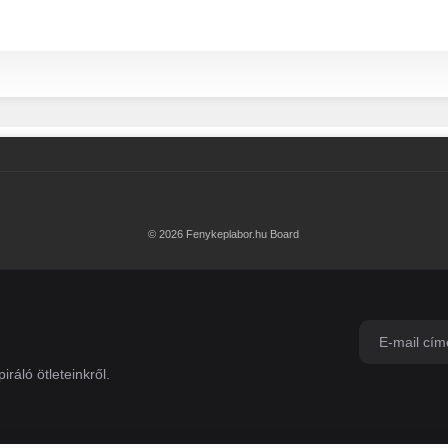
© 2026 Fenykeplabor.hu Board
iráló ötleteinkről.