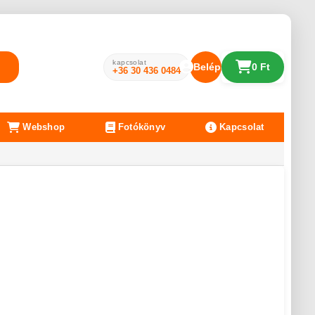
kapcsolat
Belépés
0 Ft
+36 30 436 0484
Webshop
Fotókönyv
Kapcsolat