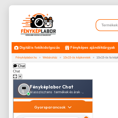
Digitális fotókidolgozás
Fényképes ajándéktárgyak
Fényképlabor.hu
»
Webáruház
»
10x15-ös képkeretek
»
10x15-ös fa képk
Chat
Chat
✕