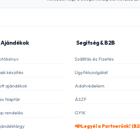
 Ajándékok
Segítség & B2B
otókönyv
Szállítás és Fizetés
ik készítés
Ügyfélszolgálat
ott ajándékok
Adatvédelem
es Naptár
ÁSZF
p rendelés
GYIK
jándéktárgy
Legyél a Partnerünk! (B2