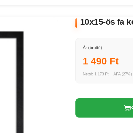
10x15-ös fa k
Ár (bruttó):
1 490 Ft
Nettó: 1 173 Ft + ÁFA (27%)