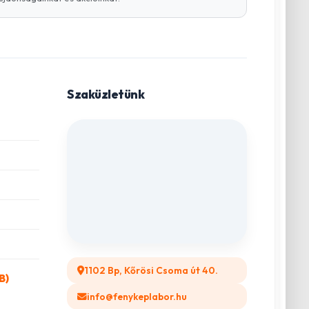
Szaküzletünk
1102 Bp, Kőrösi Csoma út 40.
B)
info@fenykeplabor.hu