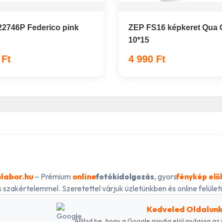
2746P Federico pink
ZEP FS16 képkeret Qua
10*15
 Ft
4 990 Ft
labor.hu
– Prémium
online
, gyors
fotókidolgozás
fénykép elő
 szakértelemmel. Szeretettel várjuk üzletünkben és online felületü
Kedveled Oldalun
Állítsd be, hogy a Google mindig elöl mutassa az 