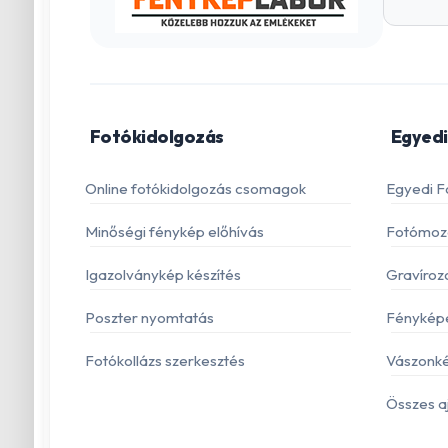
Fotókidolgozás
Egyedi
Online fotókidolgozás csomagok
Egyedi F
Minőségi fénykép előhívás
Fotómoza
Igazolványkép készítés
Gravíroz
Poszter nyomtatás
Fénykép
Fotókollázs szerkesztés
Vászonké
Összes a