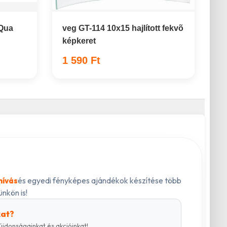
 Qua
veg GT-114 10x15 hajlított fekvõ
képkeret
1 590 Ft
és egyedi fényképes ajándékok készítése több
hívás
nkön is!
kat?
újdonságainkat és akcióinkat!