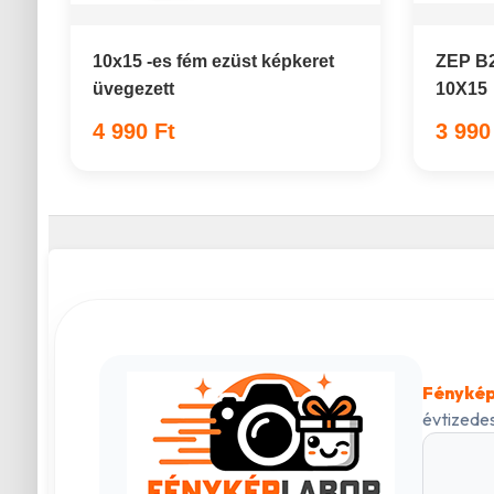
10x15 -es fém ezüst képkeret
ZEP B2
üvegezett
10X15
4 990 Ft
3 990
Fénykép
évtizedes