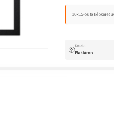
10x15-ös fa képkeret ü
Készlet
📦
Raktáron