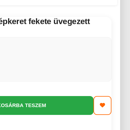
épkeret fekete üvegezett
KOSÁRBA TESZEM