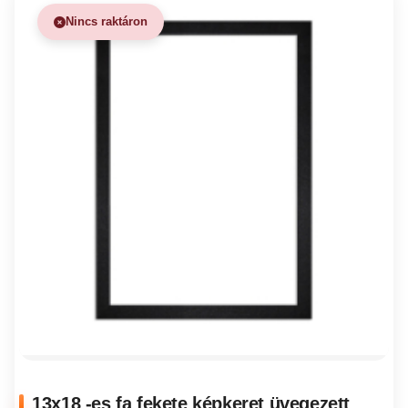
Nincs raktáron
13x18 -es fa fekete képkeret üvegezett