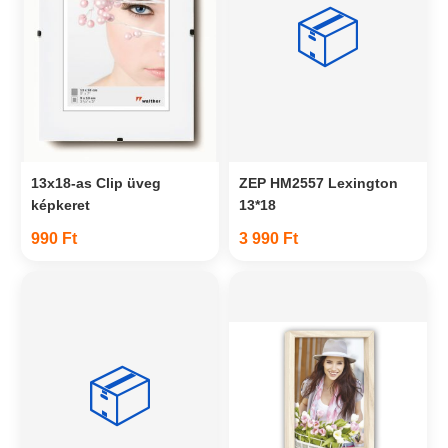
📦
13x18-as Clip üveg
ZEP HM2557 Lexington
képkeret
13*18
990 Ft
3 990 Ft
📦