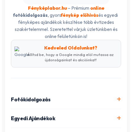
Fényképlabor.hu
– Prémium
online
, gyors
és egyedi
fotókidolgozás
fénykép előhívás
fényképes ajándékok készítése több évtizedes
szakértelemmel. Szeretettel várjuk üzletünkben és
online felületünkön is!
Kedveled Oldalunkat?
Állítsd be, hogy a Google mindig elöl mutassa az
újdonságainkat és akcióinkat!
Fotókidolgozás
Online fotókidolgozás csomagok
Egyedi Ajándékok
Minőségi fénykép előhívás