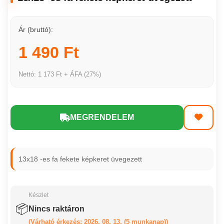
Ár (bruttó):
1 490 Ft
Nettó: 1 173 Ft + ÁFA (27%)
MEGRENDELEM
13x18 -es fa fekete képkeret üvegezett
Készlet
📦
Nincs raktáron
(Várható érkezés: 2026. 08. 13. (5 munkanap))