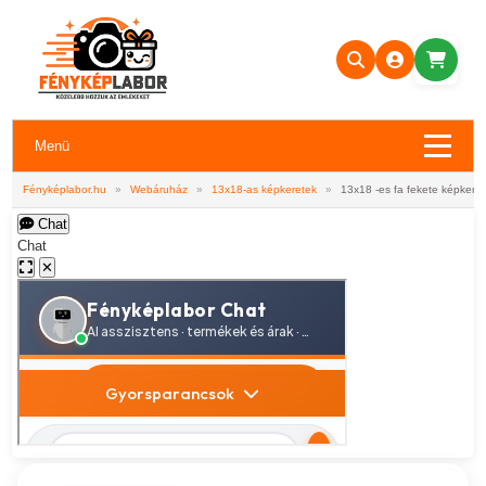
Menü
Fényképlabor.hu
»
Webáruház
»
13x18-as képkeretek
»
13x18 -es fa fekete képkere
Chat
Chat
✕