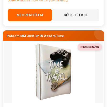
(Várható érkezés: 2026. 08. 14. (5 munkanap))
MEGRENDELEM
RÉSZLETEK
Poldom MM 304/10*15 Assort-Time
Nincs raktáron