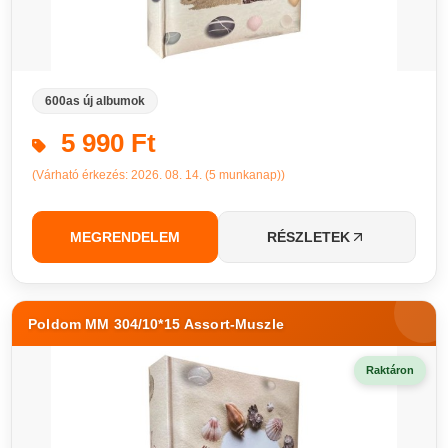
600as új albumok
5 990 Ft
(Várható érkezés: 2026. 08. 14. (5 munkanap))
MEGRENDELEM
RÉSZLETEK
Poldom MM 304/10*15 Assort-Muszle
Raktáron