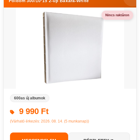
Poldom 300/10*15 2-up Bakara-White
Nincs raktáron
600as új albumok
9 990 Ft
(Várható érkezés: 2026. 08. 14. (5 munkanap))