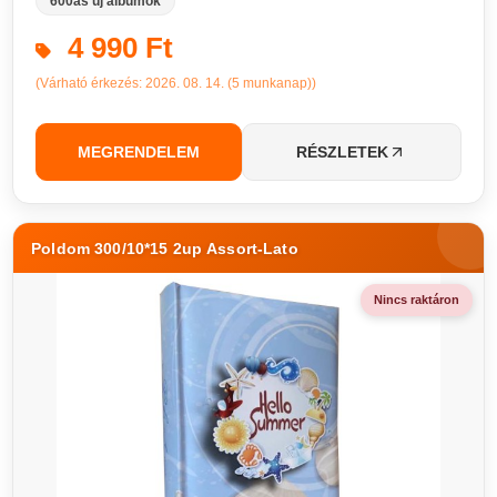
600as új albumok
4 990 Ft
(Várható érkezés: 2026. 08. 14. (5 munkanap))
MEGRENDELEM
RÉSZLETEK
Poldom 300/10*15 2up Assort-Lato
Nincs raktáron