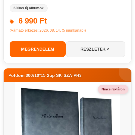
600as új albumok
6 990 Ft
(Várható érkezés: 2026. 08. 14. (5 munkanap))
MEGRENDELEM
RÉSZLETEK
Poldom 300/10*15 2up SK-SZA-PH3
Nincs raktáron