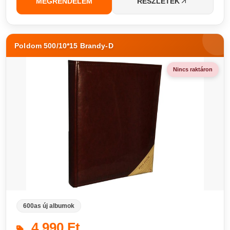
MEGRENDELEM
RÉSZLETEK
Poldom 500/10*15 Brandy-D
Nincs raktáron
600as új albumok
4 990 Ft