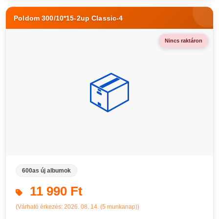
Poldom 300/10*15-2up Classic-4
Nincs raktáron
📦
600as új albumok
11 990 Ft
(Várható érkezés: 2026. 08. 14. (5 munkanap))