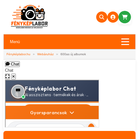
Menü
Fényképlabor.hu
»
Webáruház
»
600as új albumok
Chat
Chat
✕