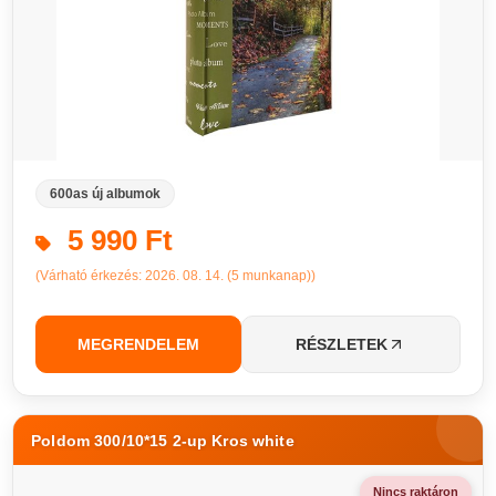
600as új albumok
5 990 Ft
(Várható érkezés: 2026. 08. 14. (5 munkanap))
MEGRENDELEM
RÉSZLETEK
Poldom 300/10*15 2-up Kros white
Nincs raktáron