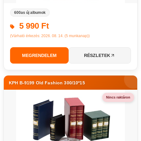
600as új albumok
5 990 Ft
(Várható érkezés: 2026. 08. 14. (5 munkanap))
MEGRENDELEM
RÉSZLETEK
KPH B-9199 Old Fashion 300/10*15
Nincs raktáron