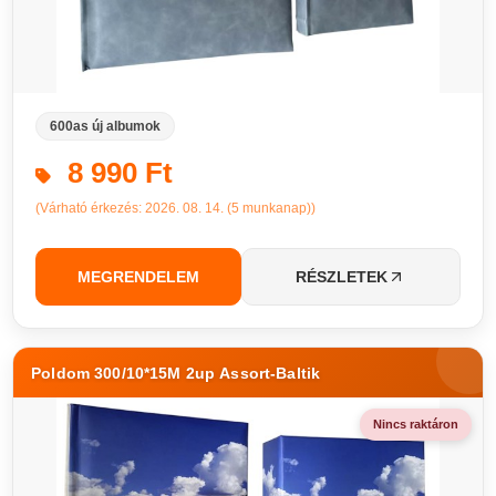
600as új albumok
8 990 Ft
(Várható érkezés: 2026. 08. 14. (5 munkanap))
MEGRENDELEM
RÉSZLETEK
Poldom 300/10*15M 2up Assort-Baltik
Nincs raktáron