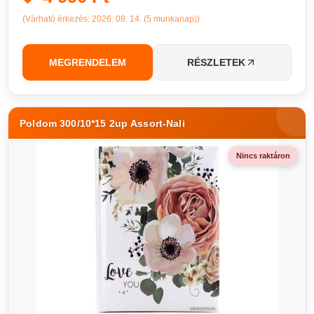
(Várható érkezés: 2026. 08. 14. (5 munkanap))
MEGRENDELEM
RÉSZLETEK
Poldom 300/10*15 2up Assort-Nali
Nincs raktáron