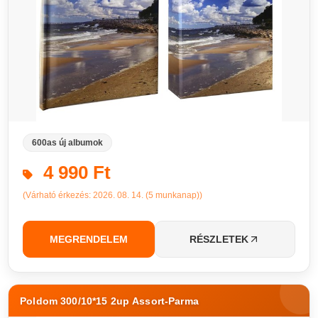
600as új albumok
4 990 Ft
(Várható érkezés: 2026. 08. 14. (5 munkanap))
MEGRENDELEM
RÉSZLETEK
Poldom 300/10*15 2up Assort-Parma