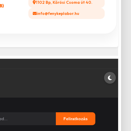
1102 Bp, Kőrösi Csoma út 40.
B)
info@fenykeplabor.hu
Feliratkozás