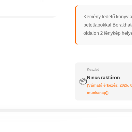
Kemény fedelű könyv al
betétlapokkal Berakha
oldalon 2 fénykép hely
Készlet
Nincs raktáron
📦
(Várható érkezés: 2026. 0
munkanap))