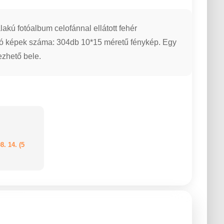
akú fotóalbum celofánnal ellátott fehér
tó képek száma: 304db 10*15 méretű fénykép. Egy
ezhető bele.
8. 14. (5