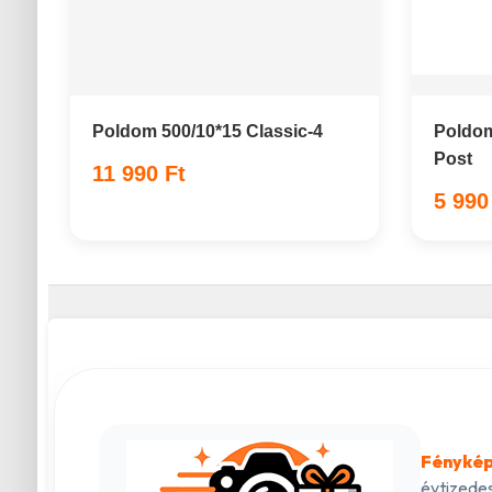
Poldom 500/10*15 Classic-4
Poldom
Post
11 990 Ft
5 990
Fénykép
évtizedes