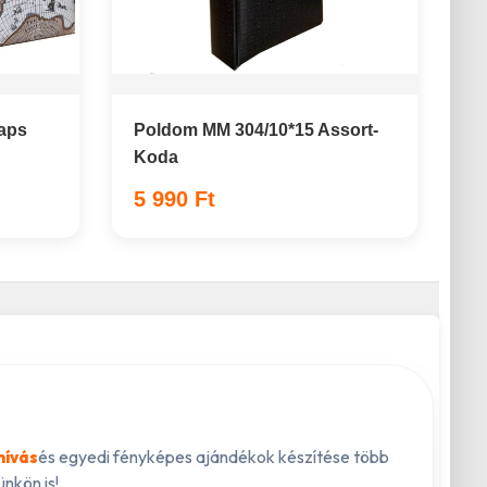
aps
Poldom MM 304/10*15 Assort-
Koda
5 990 Ft
és egyedi fényképes ajándékok készítése több
hívás
nkön is!