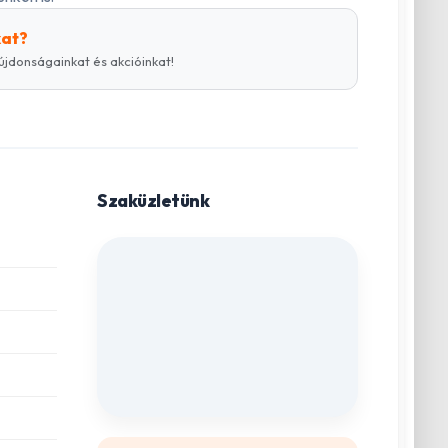
kat?
újdonságainkat és akcióinkat!
Szaküzletünk