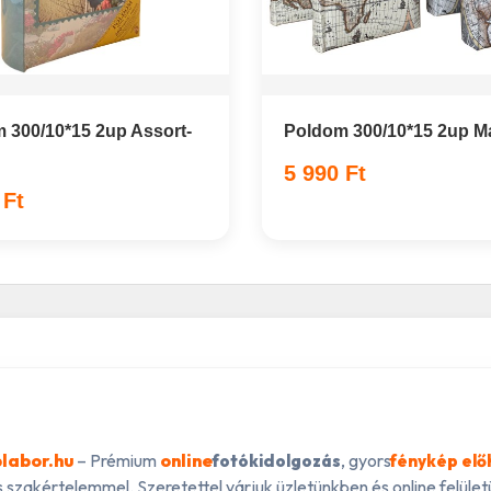
 300/10*15 2up Assort-
Poldom 300/10*15 2up M
5 990 Ft
 Ft
labor.hu
– Prémium
online
, gyors
fotókidolgozás
fénykép elő
 szakértelemmel. Szeretettel várjuk üzletünkben és online felületü