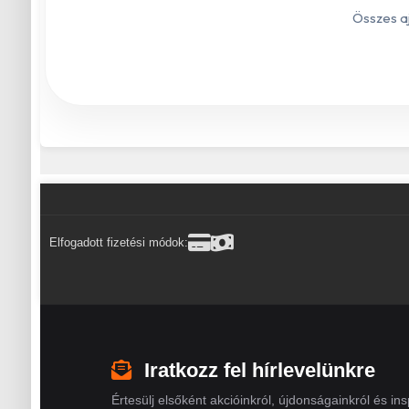
Összes a
Elfogadott fizetési módok:
Iratkozz fel hírlevelünkre
Értesülj elsőként akcióinkról, újdonságainkról és insp