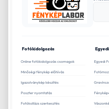
Fotókidolgozás
Egyedi
Online fotókidolgozás csomagok
Egyedi F
Minőségi fénykép előhívás
Fotómoza
Igazolványkép készítés
Gravíroz
Poszter nyomtatás
Fénykép
Fotókollázs szerkesztés
Vászonké