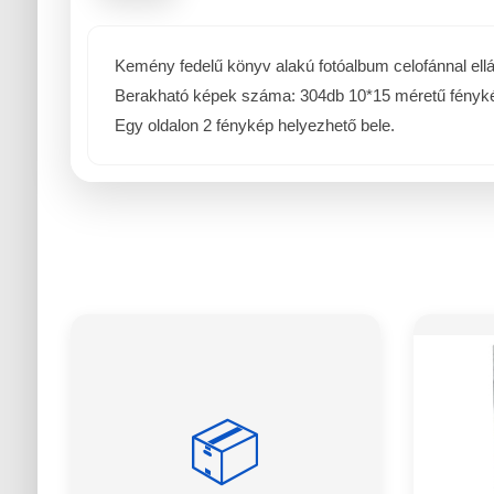
Kemény fedelű könyv alakú fotóalbum celofánnal ellát
Berakható képek száma: 304db 10*15 méretű fényk
Egy oldalon 2 fénykép helyezhető bele.
📦