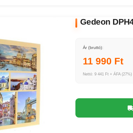
Gedeon DPH46
Ár (bruttó):
11 990 Ft
Nettó: 9 441 Ft + ÁFA (27%)