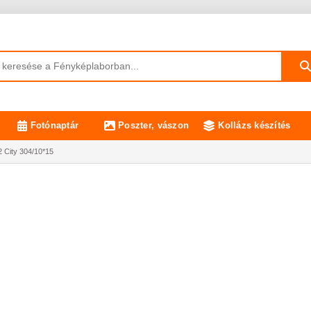
Fotónaptár
Poszter, vászon
Kollázs készítés
City 304/10*15