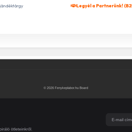
jándéktárgy
Legyél a Partnerünk! (B2
© 2026 Fenykeplabor.hu Board
iráló ötleteinkről.