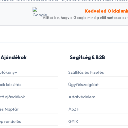
Kedveled Oldalun
Állítsd be, hogy a Google mindig elöl mutassa az 
 Ajándékok
Segítség & B2B
otókönyv
Szállítás és Fizetés
ik készítés
Ügyfélszolgálat
ott ajándékok
Adatvédelem
es Naptár
ÁSZF
p rendelés
GYIK