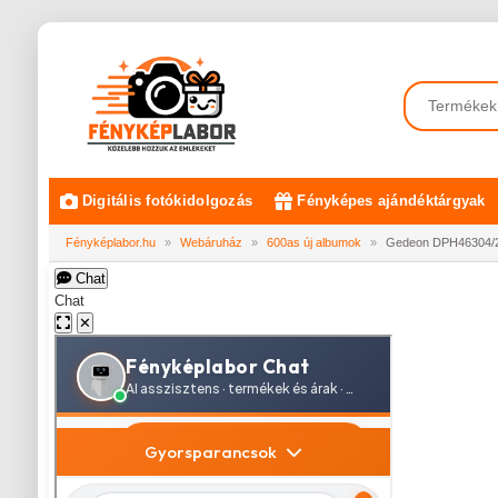
Digitális fotókidolgozás
Fényképes ajándéktárgyak
Fényképlabor.hu
»
Webáruház
»
600as új albumok
»
Gedeon DPH46304/2 
Chat
Chat
✕