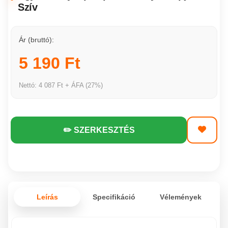
Szív
Ár (bruttó):
5 190 Ft
Nettó: 4 087 Ft + ÁFA (27%)
✏️ SZERKESZTÉS
Leírás
Specifikáció
Vélemények