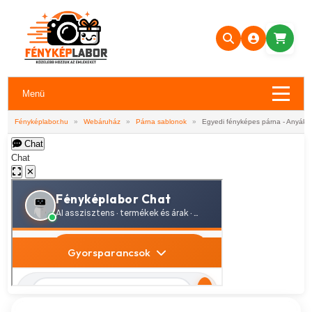
Menü
Fényképlabor.hu
»
Webáruház
»
Párna sablonok
»
Egyedi fényképes párna - Anyákna
Chat
Chat
✕