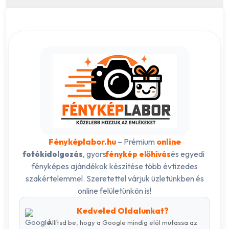
Fényképlabor.hu
– Prémium
online
, gyors
és egyedi
fotókidolgozás
fénykép előhívás
fényképes ajándékok készítése több évtizedes
szakértelemmel. Szeretettel várjuk üzletünkben és
online felületünkön is!
Kedveled Oldalunkat?
Állítsd be, hogy a Google mindig elöl mutassa az