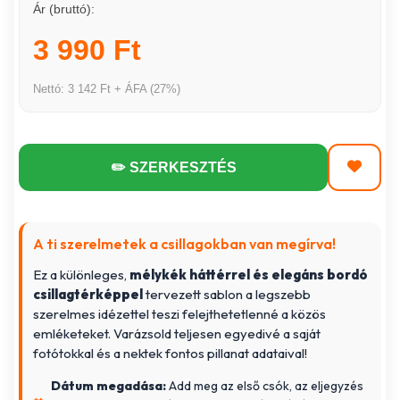
Ár (bruttó):
3 990 Ft
Nettó: 3 142 Ft + ÁFA (27%)
✏️ SZERKESZTÉS
A ti szerelmetek a csillagokban van megírva!
Ez a különleges,
mélykék háttérrel és elegáns bordó
csillagtérképpel
tervezett sablon a legszebb
szerelmes idézettel teszi felejthetetlenné a közös
emléketeket. Varázsold teljesen egyedivé a saját
fotótokkal és a nektek fontos pillanat adataival!
Dátum megadása:
Add meg az első csók, az eljegyzés