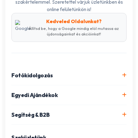
szakértelemmel. Szeretettel várjuk üzletünkben és
online felületünkön is!
Kedveled Oldalunkat?
Állítsd be, hogy a Google mindig elöl mutassa az
újdonságainkat és akcióinkat!
Fotókidolgozás
Online fotókidolgozás csomagok
Egyedi Ajándékok
Minőségi fénykép előhívás
Egyedi Fotókönyv
Segítség & B2B
Igazolványkép készítés
Fotómozaik készítés
Szállítás és Fizetés
Poszter nyomtatás
Gravírozott ajándékok
Szaküzletünk