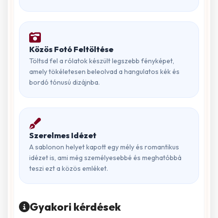
Közös Fotó Feltöltése
Töltsd fel a rólatok készült legszebb fényképet,
amely tökéletesen beleolvad a hangulatos kék és
bordó tónusú dizájnba.
Szerelmes Idézet
A sablonon helyet kapott egy mély és romantikus
idézet is, ami még személyesebbé és meghatóbbá
teszi ezt a közös emléket.
Gyakori kérdések