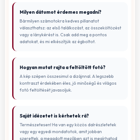
Milyen dátumot érdemes megadni?
Bármilyen számotokra kedves pillanatot
választhatsz: az első találkozást, az összeköltözést
vagy a lánykérést is. Csak add meg a pontos
adatokat, és mi elkészítjük az égboltot.
Hogyan mutat rajta a feltöltött fotó?
A kép szépen összesimul a dizájnnal. A legszebb
kontraszt érdekében éles, jó minőségű és világos
fotó feltöltését javasoljuk.
Saját idézetet is kérhetek rá?
Természetesen! Ha van egy közös dalrészletetek
vagy egy egyedi mondatotok, amit jobban
szerettek, a megadott mezőben azt is megírhatod