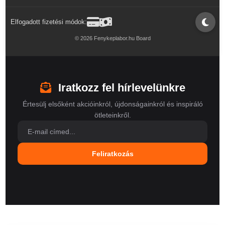
Elfogadott fizetési módok:
© 2026 Fenykeplabor.hu Board
Iratkozz fel hírlevelünkre
Értesülj elsőként akcióinkról, újdonságainkról és inspiráló
ötleteinkről.
Feliratkozás