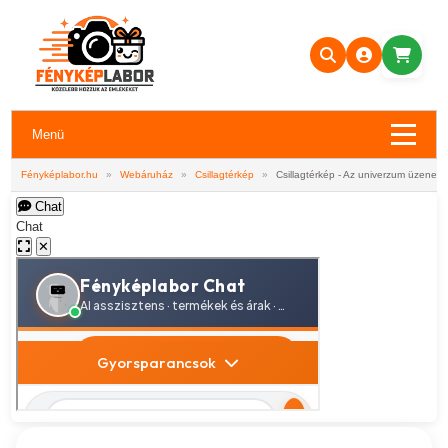
Menü
Fényképlabor.hu
»
Webáruház
»
Csillagtérkép
»
Csillagtérkép - Az univerzum üzenete
Chat
Chat
✕