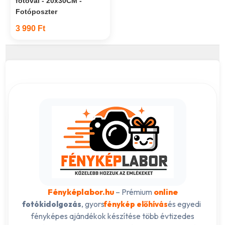
fotóval - 20x30CM -
Fotóposzter
3 990 Ft
Fényképlabor.hu
– Prémium
online
, gyors
és egyedi
fotókidolgozás
fénykép előhívás
fényképes ajándékok készítése több évtizedes