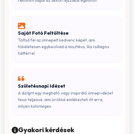
rekonstruáljuk az akkori éjszakai égboltot.
Saját Fotó Feltöltése
Töltsd fel az ünnepelt kedvenc képét, ami
tökéletesen egybeolvad a misztikus, lila csillagos
háttérrel.
Születésnapi Idézet
A dizájnt egy megható vagy inspiráló ünnepi idézet
teszi teljessé, ami örökké emlékezteti őt arra,
milyen különleges.
Gyakori kérdések