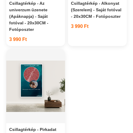
Csillagtérkép - Az
Csillagtérkép - Alkonyat
univerzum üzenete
(Szerelem) - Saját fotóval
(Apáknapja) - Saját
- 20x30CM - Fotóposzter
fotóval - 20x30CM -
3 990 Ft
Fotóposzter
3 990 Ft
Csillagtérkép - Pirkadat