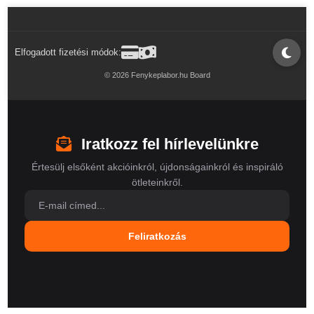
Elfogadott fizetési módok:
© 2026 Fenykeplabor.hu Board
Iratkozz fel hírlevelünkre
Értesülj elsőként akcióinkról, újdonságainkról és inspiráló
ötleteinkről.
Feliratkozás