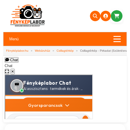
Menü
Fényképlabor.hu
»
Webáruház
»
Csillagtérkép
»
Csillagtérkép - Pirkadat (Születésnap
Chat
Chat
✕