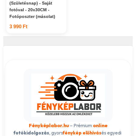
(Születésnap) - Saját
fotóval - 20x30CM -
Fotóposzter (másolat)
3 990 Ft
Fényképlabor.hu
– Prémium
online
, gyors
és egyedi
fotókidolgozás
fénykép előhívás