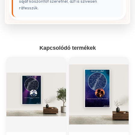
saját köszöntőt szeretnél, azt is szívesen
rátesszük.
Kapcsolódó termékek