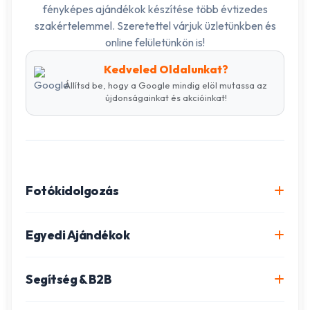
fényképes ajándékok készítése több évtizedes
szakértelemmel. Szeretettel várjuk üzletünkben és
online felületünkön is!
Kedveled Oldalunkat?
Állítsd be, hogy a Google mindig elöl mutassa az
újdonságainkat és akcióinkat!
Fotókidolgozás
Online fotókidolgozás csomagok
Egyedi Ajándékok
Minőségi fénykép előhívás
Egyedi Fotókönyv
Segítség & B2B
Igazolványkép készítés
Fotómozaik készítés