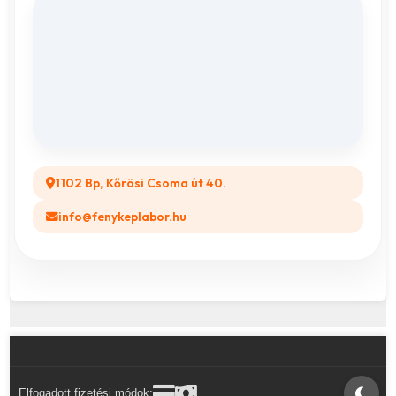
Adatvédelem
Vászonkép rendelés
ÁSZF
Összes ajándéktárgy
GYIK
Legyél a Partnerünk! (B2B)
1102 Bp, Kőrösi Csoma út 40.
info@fenykeplabor.hu
Elfogadott fizetési módok: