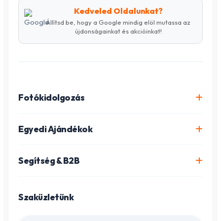
Kedveled Oldalunkat?
Állítsd be, hogy a Google mindig elöl mutassa az
újdonságainkat és akcióinkat!
Fotókidolgozás
Online fotókidolgozás csomagok
Egyedi Ajándékok
Minőségi fénykép előhívás
Egyedi Fotókönyv
Segítség & B2B
Igazolványkép készítés
Fotómozaik készítés
Szállítás és Fizetés
Poszter nyomtatás
Gravírozott ajándékok
Szaküzletünk
Ügyfélszolgálat
Fotókollázs szerkesztés
Fényképes Naptár