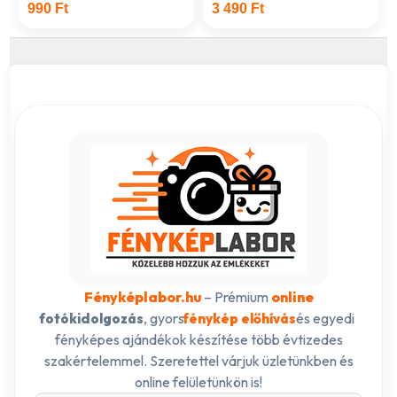
990 Ft
3 490 Ft
Fényképlabor.hu
– Prémium
online
, gyors
és egyedi
fotókidolgozás
fénykép előhívás
fényképes ajándékok készítése több évtizedes
szakértelemmel. Szeretettel várjuk üzletünkben és
online felületünkön is!