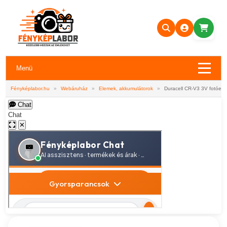
Menü
Fényképlabor.hu
»
Webáruház
»
Elemek, akkumulátorok
»
Duracell CR-V3 3V fotóel
Chat
Chat
✕