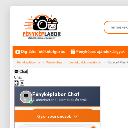
Digitális fotókidolgozás
Fényképes ajándéktárgyak
Fényképlabor.hu
»
Webáruház
»
Elemek, akkumulátorok
»
Duracell Plus
Chat
Chat
✕