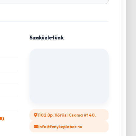
Szaküzletünk
1102 Bp, Kőrösi Csoma út 40.
B)
info@fenykeplabor.hu