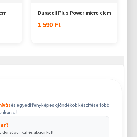
lem
Duracell Plus Power micro elem
1 590 Ft
és egyedi fényképes ajándékok készítése több
hívás
nkön is!
kat?
újdonságainkat és akcióinkat!