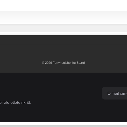
© 2026 Fenykeplabor.hu Board
iráló ötleteinkről.