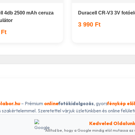
ll 4db 2500 mAh ceruza
Duracell CR-V3 3V fotóe
látor
3 990 Ft
 Ft
labor.hu
– Prémium
online
, gyors
fotókidolgozás
fénykép elő
 szakértelemmel. Szeretettel várjuk üzletünkben és online felületü
Kedveled Oldalun
Állítsd be, hogy a Google mindig elöl mutassa az 