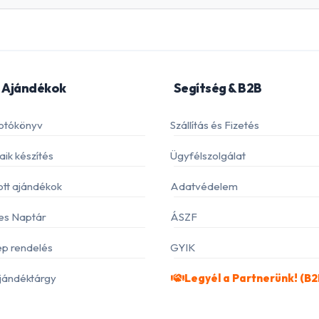
 Ajándékok
Segítség & B2B
otókönyv
Szállítás és Fizetés
ik készítés
Ügyfélszolgálat
ott ajándékok
Adatvédelem
es Naptár
ÁSZF
p rendelés
GYIK
jándéktárgy
Legyél a Partnerünk! (B2