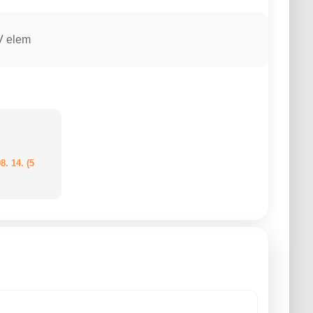
V elem
8. 14. (5