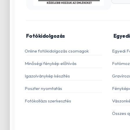
Fotókidolgozás
Egyedi
Online fotókidolgozás csomagok
Egyedi F
Minőségi fénykép előhívás
Fotómoza
Igazolványkép készítés
Gravíroz
Poszter nyomtatás
Fénykép
Fotókollázs szerkesztés
Vászonké
Összes a