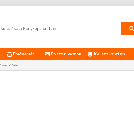
Fotónaptár
Poszter, vászon
Kollázs készítés
 Power 9V elem