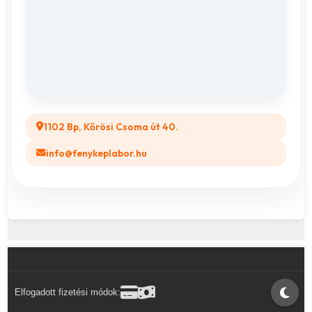
Vászonkép rendelés
ÁSZF
Összes ajándéktárgy
GYIK
Legyél a Partnerünk! (B2B)
1102 Bp, Kőrösi Csoma út 40.
info@fenykeplabor.hu
Elfogadott fizetési módok: