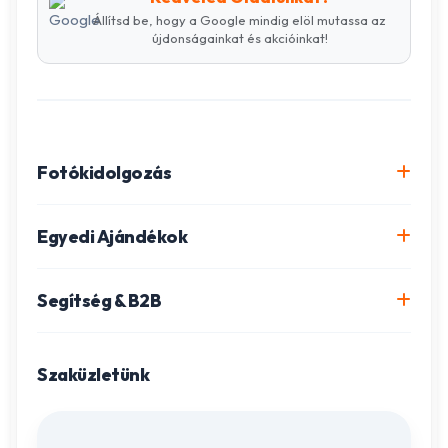
Állítsd be, hogy a Google mindig elöl mutassa az
újdonságainkat és akcióinkat!
Fotókidolgozás
Online fotókidolgozás csomagok
Egyedi Ajándékok
Minőségi fénykép előhívás
Egyedi Fotókönyv
Segítség & B2B
Igazolványkép készítés
Fotómozaik készítés
Szállítás és Fizetés
Poszter nyomtatás
Gravírozott ajándékok
Szaküzletünk
Ügyfélszolgálat
Fotókollázs szerkesztés
Fényképes Naptár
Adatvédelem