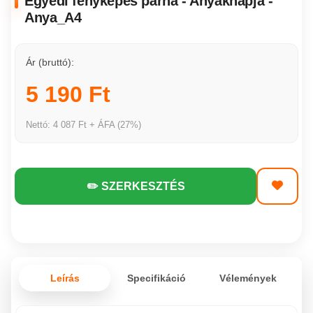
Egyedi fényképes párna - Anyáknapja -
Anya_A4
Ár (bruttó):
5 190 Ft
Nettó: 4 087 Ft + ÁFA (27%)
✏️ SZERKESZTÉS
Leírás
Specifikáció
Vélemények