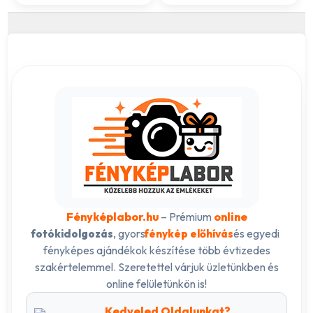
Fényképlabor.hu
– Prémium
online
, gyors
és egyedi
fotókidolgozás
fénykép előhívás
fényképes ajándékok készítése több évtizedes
szakértelemmel. Szeretettel várjuk üzletünkben és
online felületünkön is!
Kedveled Oldalunkat?