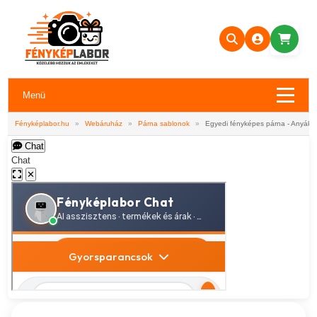
Menü
Fényképlabor.hu
»
Webáruház
»
Párna sablonok
»
Egyedi fényképes párna - Anyákn
Chat
Chat
✕