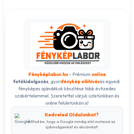
Fényképlabor.hu
– Prémium
online
, gyors
és egyedi
fotókidolgozás
fénykép előhívás
fényképes ajándékok készítése több évtizedes
szakértelemmel. Szeretettel várjuk üzletünkben és
online felületünkön is!
Kedveled Oldalunkat?
Állítsd be, hogy a Google mindig elöl mutassa az
újdonságainkat és akcióinkat!