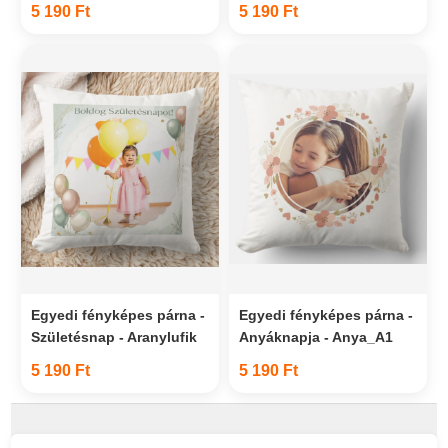
5 190 Ft
5 190 Ft
Egyedi fényképes párna -
Egyedi fényképes párna -
Születésnap - Aranylufik
Anyáknapja - Anya_A1
5 190 Ft
5 190 Ft