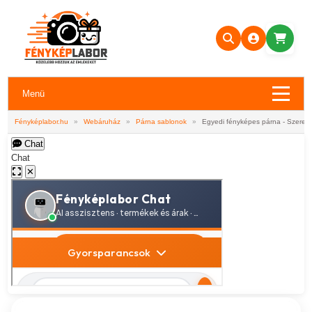
Menü
Fényképlabor.hu
»
Webáruház
»
Párna sablonok
»
Egyedi fényképes párna - Szerel
Chat
Chat
✕