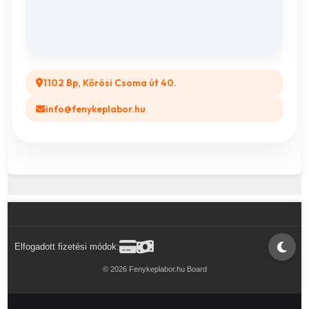
GYIK
Legyél a Partnerünk! (B2B)
1102 Bp, Kőrösi Csoma út 40.
info@fenykeplabor.hu
Elfogadott fizetési módok:
© 2026 Fenykeplabor.hu Board