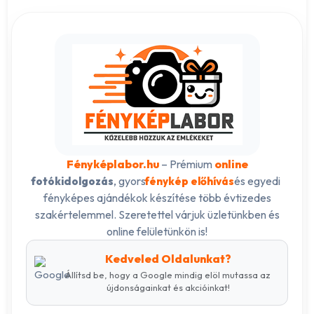
Fényképlabor.hu
– Prémium
online
, gyors
és egyedi
fotókidolgozás
fénykép előhívás
fényképes ajándékok készítése több évtizedes
szakértelemmel. Szeretettel várjuk üzletünkben és
online felületünkön is!
Kedveled Oldalunkat?
Állítsd be, hogy a Google mindig elöl mutassa az
újdonságainkat és akcióinkat!