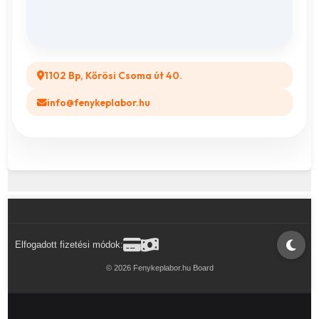
Legyél a Partnerünk! (B2B)
1102 Bp, Kőrösi Csoma út 40.
info@fenykeplabor.hu
Elfogadott fizetési módok:
© 2026 Fenykeplabor.hu Board