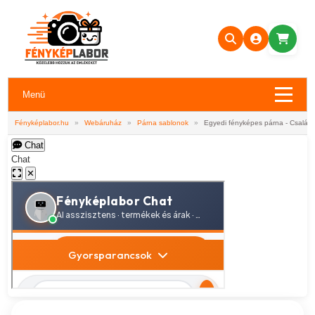
Menü
Fényképlabor.hu
»
Webáruház
»
Párna sablonok
»
Egyedi fényképes párna - Család 
Chat
Chat
✕