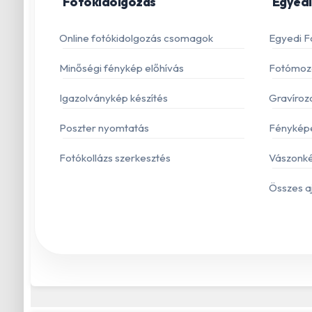
Fotókidolgozás
Egyedi
Online fotókidolgozás csomagok
Egyedi F
Minőségi fénykép előhívás
Fotómoza
Igazolványkép készítés
Gravíroz
Poszter nyomtatás
Fénykép
Fotókollázs szerkesztés
Vászonké
Összes a