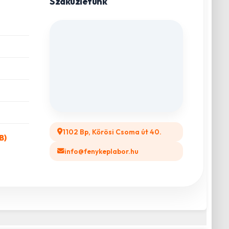
Szaküzletünk
1102 Bp, Kőrösi Csoma út 40.
B)
info@fenykeplabor.hu