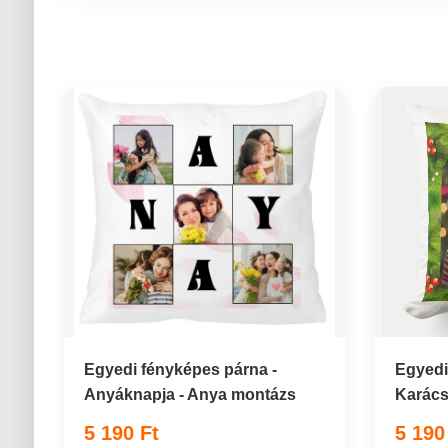
Egyedi fényképes párna -
Egyedi
Anyáknapja - Anya montázs
Karács
5 190 Ft
5 190