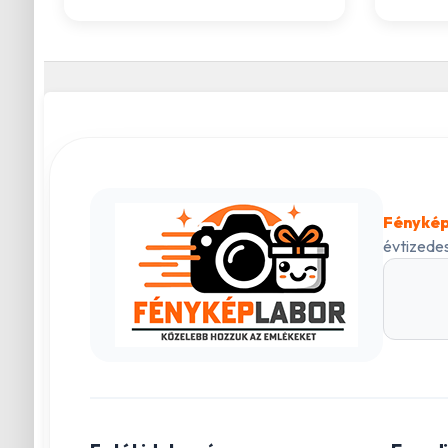
Fénykép
évtizedes