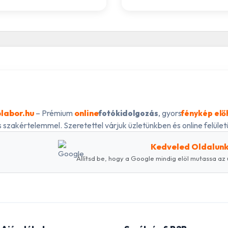
labor.hu
– Prémium
online
, gyors
fotókidolgozás
fénykép elő
 szakértelemmel. Szeretettel várjuk üzletünkben és online felületü
Kedveled Oldalun
Állítsd be, hogy a Google mindig elöl mutassa az 