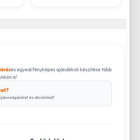
és egyedi fényképes ajándékok készítése több
hívás
nkön is!
kat?
újdonságainkat és akcióinkat!