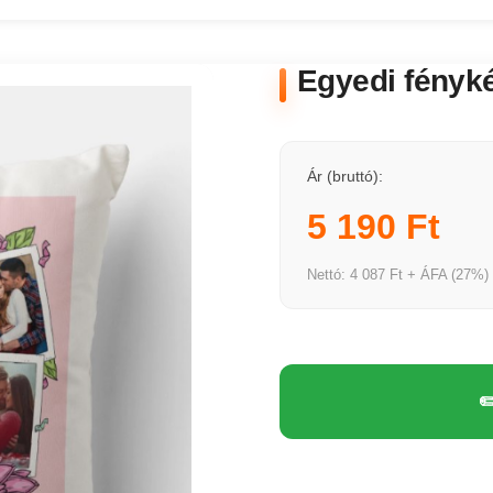
Egyedi fényké
Ár (bruttó):
5 190 Ft
Nettó: 4 087 Ft + ÁFA (27%)
✏