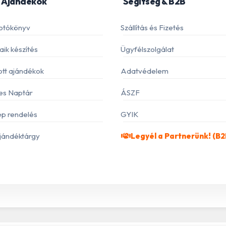
 Ajándékok
Segítség & B2B
otókönyv
Szállítás és Fizetés
ik készítés
Ügyfélszolgálat
ott ajándékok
Adatvédelem
es Naptár
ÁSZF
p rendelés
GYIK
jándéktárgy
Legyél a Partnerünk! (B2