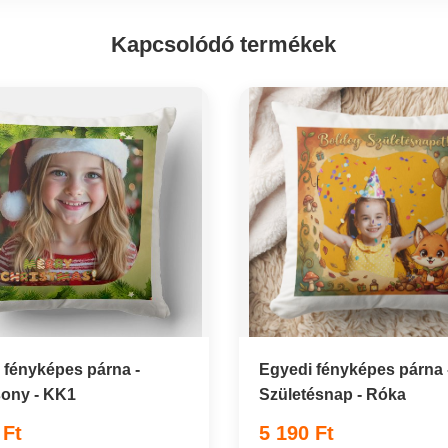
Kapcsolódó termékek
 fényképes párna -
Egyedi fényképes párna 
ony - KK1
Születésnap - Róka
 Ft
5 190 Ft