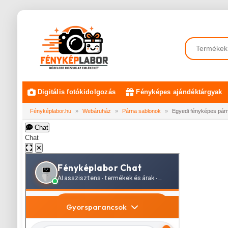
Digitális fotókidolgozás
Fényképes ajándéktárgyak
Fényképlabor.hu
»
Webáruház
»
Párna sablonok
»
Egyedi fényképes párna
Chat
Chat
✕