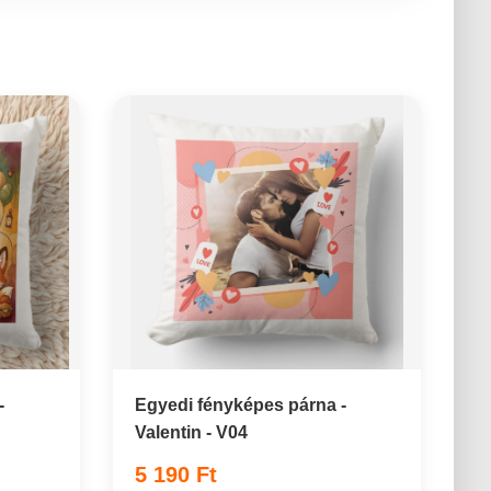
-
Egyedi fényképes párna -
Valentin - V04
5 190 Ft