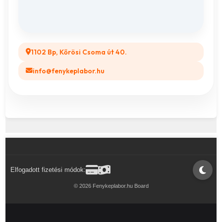
Legyél a Partnerünk! (B2B)
1102 Bp, Kőrösi Csoma út 40.
info@fenykeplabor.hu
Elfogadott fizetési módok:
© 2026 Fenykeplabor.hu Board