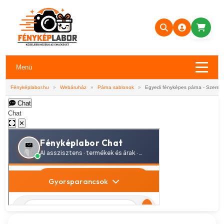
Menü
Fényképlabor.hu
»
Webáruház
»
Párna sablonok
»
Egyedi fényképes párna - Szerele
Chat
Chat
✕