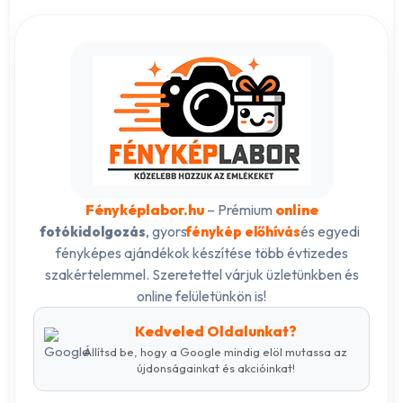
Fényképlabor.hu
– Prémium
online
, gyors
és egyedi
fotókidolgozás
fénykép előhívás
fényképes ajándékok készítése több évtizedes
szakértelemmel. Szeretettel várjuk üzletünkben és
online felületünkön is!
Kedveled Oldalunkat?
Állítsd be, hogy a Google mindig elöl mutassa az
újdonságainkat és akcióinkat!