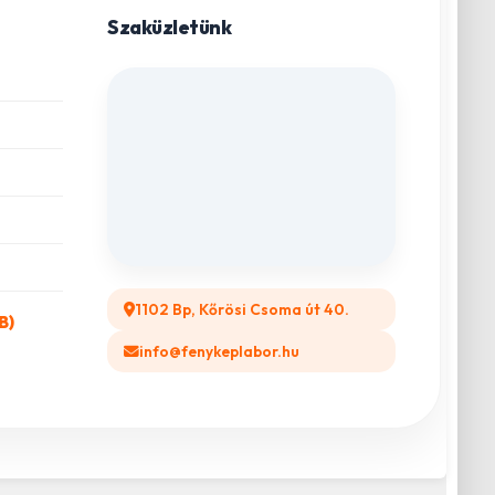
Szaküzletünk
1102 Bp, Kőrösi Csoma út 40.
B)
info@fenykeplabor.hu