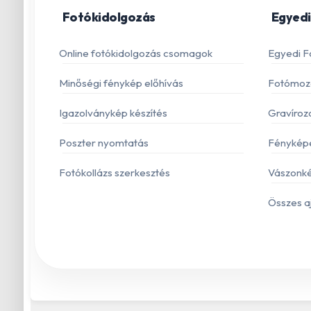
Fotókidolgozás
Egyedi
Online fotókidolgozás csomagok
Egyedi F
Minőségi fénykép előhívás
Fotómoza
Igazolványkép készítés
Gravíroz
Poszter nyomtatás
Fénykép
Fotókollázs szerkesztés
Vászonké
Összes a