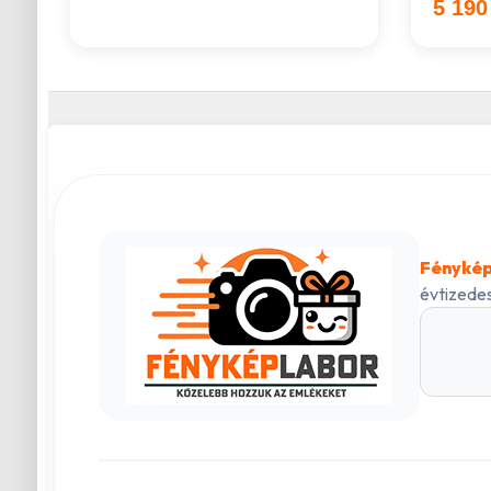
5 190
Fénykép
évtizedes