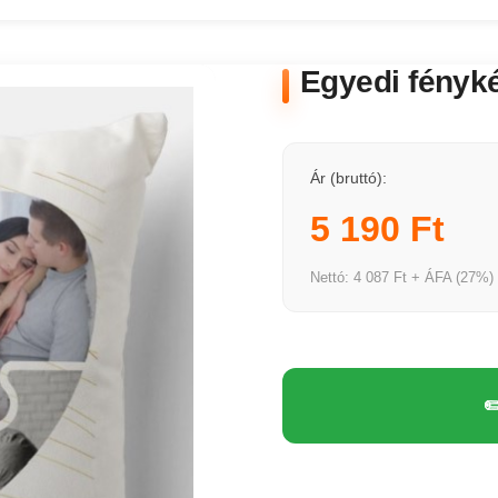
Egyedi fényké
Ár (bruttó):
5 190 Ft
Nettó: 4 087 Ft + ÁFA (27%)
✏