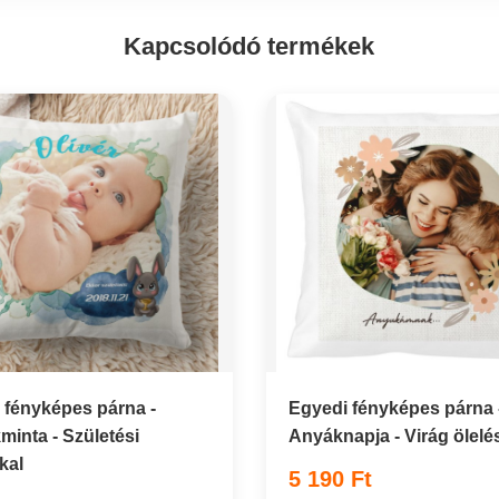
Kapcsolódó termékek
 fényképes párna -
Egyedi fényképes párna 
minta - Születési
Anyáknapja - Virág ölelé
kal
5 190 Ft