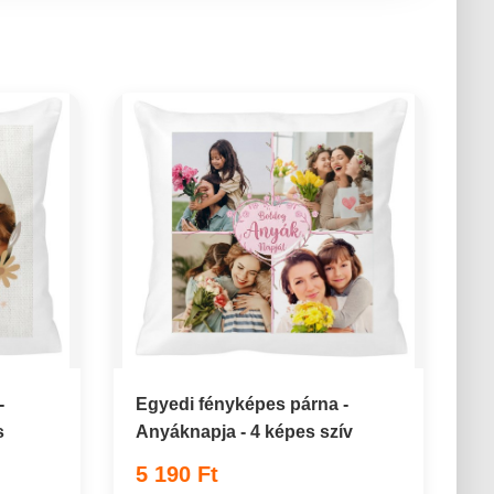
-
Egyedi fényképes párna -
s
Anyáknapja - 4 képes szív
5 190 Ft