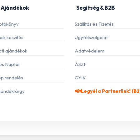
 Ajándékok
Segítség & B2B
otókönyv
Szállítás és Fizetés
ik készítés
Ügyfélszolgálat
ott ajándékok
Adatvédelem
es Naptár
ÁSZF
p rendelés
GYIK
jándéktárgy
Legyél a Partnerünk! (B2