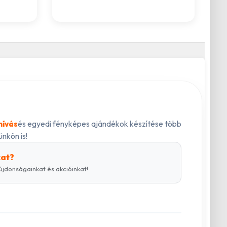
és egyedi fényképes ajándékok készítése több
hívás
nkön is!
kat?
újdonságainkat és akcióinkat!