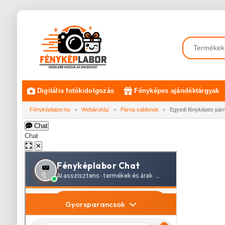
Digitális fotókidolgozás
Fényképes ajándéktárgyak
Fényképlabor.hu
»
Webáruház
»
Párna sablonok
»
Egyedi fényképes párna
Chat
Chat
✕