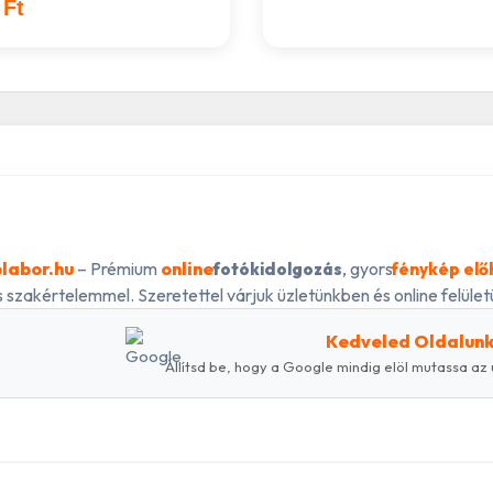
 Ft
labor.hu
– Prémium
online
, gyors
fotókidolgozás
fénykép elő
 szakértelemmel. Szeretettel várjuk üzletünkben és online felületü
Kedveled Oldalun
Állítsd be, hogy a Google mindig elöl mutassa az 