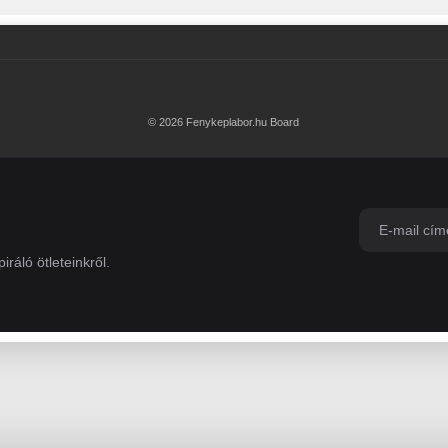
© 2026 Fenykeplabor.hu Board
iráló ötleteinkről.