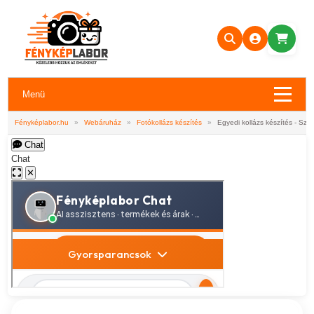
Menü
Fényképlabor.hu
»
Webáruház
»
Fotókollázs készítés
»
Egyedi kollázs készítés - Sz
Chat
Chat
✕