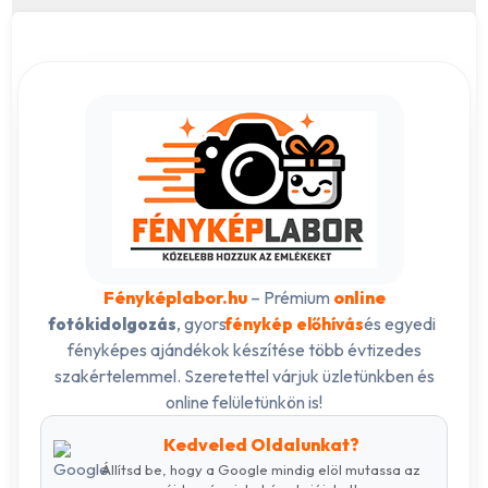
Fényképlabor.hu
– Prémium
online
, gyors
és egyedi
fotókidolgozás
fénykép előhívás
fényképes ajándékok készítése több évtizedes
szakértelemmel. Szeretettel várjuk üzletünkben és
online felületünkön is!
Kedveled Oldalunkat?
Állítsd be, hogy a Google mindig elöl mutassa az