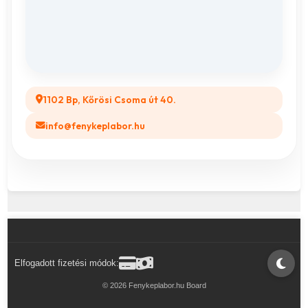
Összes ajándéktárgy
GYIK
Legyél a Partnerünk! (B2B)
1102 Bp, Kőrösi Csoma út 40.
info@fenykeplabor.hu
Elfogadott fizetési módok:
© 2026 Fenykeplabor.hu Board