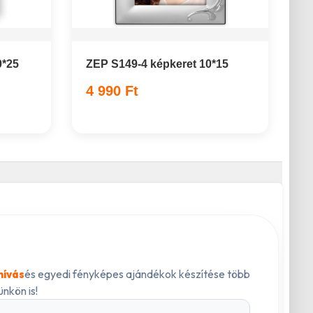
0*25
ZEP S149-4 képkeret 10*15
4 990 Ft
és egyedi fényképes ajándékok készítése több
hívás
nkön is!