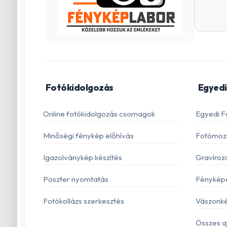
Fotókidolgozás
Egyedi
Online fotókidolgozás csomagok
Egyedi F
Minőségi fénykép előhívás
Fotómoza
Igazolványkép készítés
Gravíroz
Poszter nyomtatás
Fénykép
Fotókollázs szerkesztés
Vászonké
Összes a