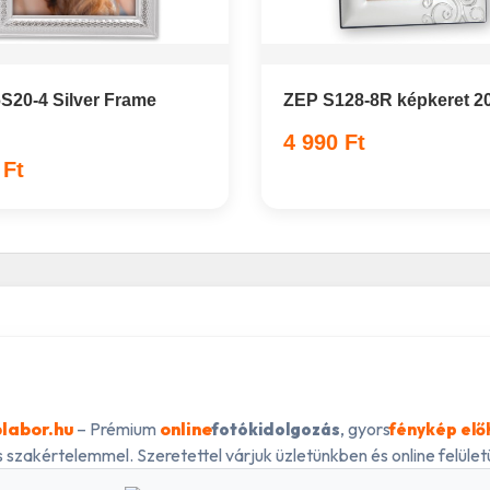
S20-4 Silver Frame
ZEP S128-8R képkeret 2
4 990 Ft
 Ft
labor.hu
– Prémium
online
, gyors
fotókidolgozás
fénykép elő
 szakértelemmel. Szeretettel várjuk üzletünkben és online felületü