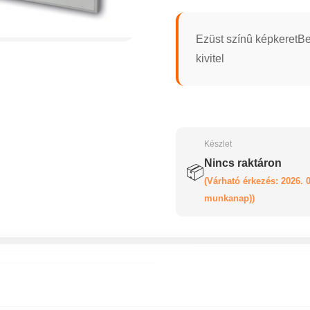
Ezüst színû képkeretBe
kivitel
Készlet
Nincs raktáron
📦
(Várható érkezés: 2026. 0
munkanap))