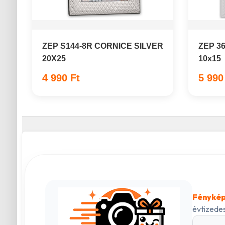
ZEP S144-8R CORNICE SILVER
ZEP 36
20X25
10x15
4 990 Ft
5 990
Fénykép
évtizedes