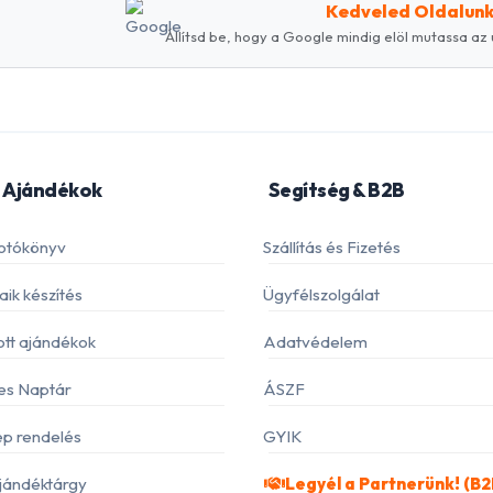
Kedveled Oldalun
Állítsd be, hogy a Google mindig elöl mutassa az 
 Ajándékok
Segítség & B2B
otókönyv
Szállítás és Fizetés
ik készítés
Ügyfélszolgálat
ott ajándékok
Adatvédelem
es Naptár
ÁSZF
p rendelés
GYIK
jándéktárgy
Legyél a Partnerünk! (B2