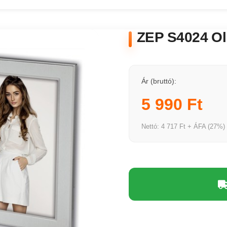
ZEP S4024 Ol
Ár (bruttó):
5 990 Ft
Nettó: 4 717 Ft + ÁFA (27%)