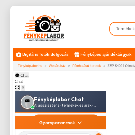
Digitális fotókidolgozás
Fényképes ajándéktárgyak
Fényképlabor.hu
»
Webáruház
»
Fémhatású keretek
»
ZEP S4024 Olimpia
Chat
Chat
✕