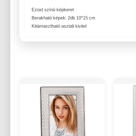
Ezüst színû képkeret
Berakható képek: 2db 10*15 cm
Kitámasztható asztali kivitel