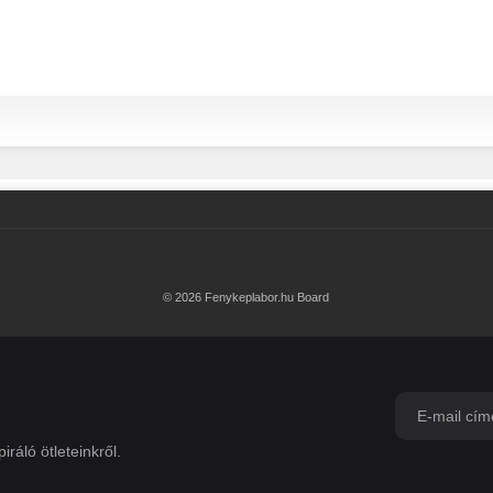
© 2026 Fenykeplabor.hu Board
iráló ötleteinkről.