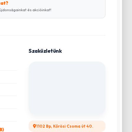
kat?
újdonságainkat és akcióinkat!
Szaküzletünk
1102 Bp, Kőrösi Csoma út 40.
B)